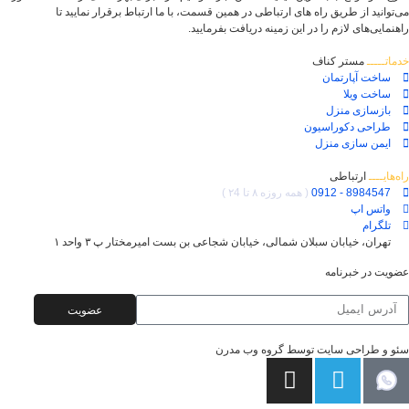
می‌توانید از طریق راه های ارتباطی در همین قسمت، با ما ارتباط برقرار نمایید تا
راهنمایی‌های لازم را در این زمینه دریافت بفرمایید.
خدماتـــــ
مستر کناف
ساخت آپارتمان
ساخت ویلا
بازسازی منزل
طراحی دکوراسیون
ایمن سازی منزل
راه‌هایــــ
ارتباطی
8984547 - 0912
( همه روزه ۸ تا ۲4 )
واتس اپ
تلگرام
تهران، خیابان سبلان شمالی، خیابان شجاعی بن بست امیرمختار پ ۳ واحد ۱
عضویت در خبرنامه
عضویت
سئو و طراحی سایت توسط گروه وب مدرن