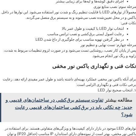
اجرای دقیق گوشه‌ها و لبه‌ها برای زیبایی بیشتر
مرحله سوم: نصب منابع نوری
معمولاً از نوارهای LED با قابلیت تنظیم رنگ و شدت نور استفاده می‌شود. این نوارها در داخل
باکس و در محل تعیین‌شده نصب می‌شوند و به سیستم برق متصل می‌گردند.
نکات فنی:
انتخاب نوار LED با کیفیت و طول عمر بالا
رعایت اصول ایمنی برق‌کشی و نصب ترانس مناسب
در نظر گرفتن تهویه مناسب برای جلوگیری از داغ شدن LED
مرحله چهارم: تست نهایی و تنظیم نور
پس از پایان کار نصب، روشنایی تست می‌شود و در صورت لزوم تنظیمات مربوط به شدت،
زاویه و رنگ نور انجام می‌شود.
نکات فنی و نگهداری باکس نور مخفی
برای آنکه باکس نور مخفی عملکرد بهینه‌ای داشته باشد و طول عمر مفیدی ارائه دهد، رعایت
برخی نکات فنی و نگهداری الزامی است:
۱. انتخاب صحیح نوار LED
مطالعه بیشتر
تفاوت سیستم برق‌کشی در ساختمان‌های قدیمی و
جدید: چه نکاتی باید در برق‌کشی ساختمان‌های قدیمی رعایت
شود؟
نوارهای LED موجود در بازار دارای کیفیت‌ها و ویژگی‌های متفاوتی هستند. برای استفاده در
باکس نور مخفی، بهتر است از نمونه‌های دارای استاندارد IP مناسب (حداقل IP20) و توان