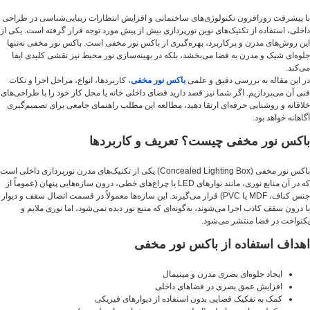
با پیشرفت روزافزون تکنولوژی‌های ساختمانی و افزایش انتظارات زیبایی‌شناسی در طراحی
داخلی، استفاده از تکنیک‌های نوین نورپردازی بیش از پیش مورد توجه قرار گرفته است. یکی از
این روش‌های مدرن و پرکاربرد، بهره‌گیری از باکس نور مخفی است. باکس نور مخفی نه‌تنها
جلوه‌ای شیک و مدرن به فضا می‌بخشد، بلکه در بهینه‌سازی نور محیط نیز نقشی کلیدی ایفا
می‌کند.
در این مقاله به بررسی دقیق و علمی
باکس نور مخفی
، کاربردها، انواع، مراحل اجرا و نکات
فنی آن می‌پردازیم. اگر شما نیز قصد دارید فضای داخلی خانه یا محل کار خود را با طراحی‌های
خلاقانه و روشنایی حرفه‌ای ارتقا دهید، مطالعه این مطلب راهنمای جامعی برای تصمیم‌گیری
آگاهانه خواهد بود.
باکس نور مخفی چیست؟ تعریف و کاربردها
باکس نور مخفی (Concealed Lighting Box) یکی از تکنیک‌های مدرن نورپردازی داخلی است
که در آن منابع نوری، مانند نوارهای LED یا چراغ‌های خطی، درون سازه‌هایی پنهان (عموماً از
جنس کناف، MDF یا PVC) قرار می‌گیرند. این سازه‌ها معمولاً در قسمت اتصال سقف و دیوار
یا درون سقف کاذب اجرا می‌شوند، به‌گونه‌ای که منبع نور دیده نمی‌شود، اما نوری ملایم و
یکنواخت در فضا منتشر می‌شود.
اهداف استفاده از باکس نور مخفی
ایجاد جلوه‌ای بصری مدرن و مینیمال
افزایش عمق بصری در فضاهای داخلی
کمک به تفکیک فضایی بدون استفاده از دیوارهای فیزیکی