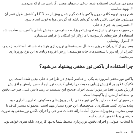
مصرفی متناسب استفاده شود. برخی برندهای معتبر، گارانتی نیز ارائه می‌دهند.
۲. تهویه مناسب
عدم وجود تهویه کافی درون باکس باعث گرم شدن بیش از حد LED و کاهش طول عمر آن
می‌شود. طراحی باکس باید به گونه‌ای باشد که گردش هوا به‌خوبی انجام شود.
۳. دسترسی به اجزای داخلی
در صورت سوختن یا نیاز به تعویض تجهیزات، دسترسی به بخش داخلی باکس باید ساده باشد.
استفاده از طرح‌های بازشونده یا ماژولار این امکان را فراهم می‌سازد.
۴. کنترل روشنایی
بسیاری از کاربران امروزی به دنبال سیستم‌های نورپردازی هوشمند هستند. استفاده از دیمر،
کنترل از راه دور یا سیستم‌های خانه هوشمند، ارزش افزوده زیادی به این نوع نورپردازی
می‌بخشد.
چرا استفاده از باکس نور مخفی پیشنهاد می‌شود؟
باکس نور مخفی امروزه به یکی از عناصر کلیدی در طراحی داخلی تبدیل شده است. این
تکنیک علاوه بر افزایش زیبایی محیط، در ارتقای کیفیت نور، ایجاد حس آرامش و افزایش
ارزش بصری فضا نیز مؤثر است. اجرای صحیح این سیستم نیازمند دانش فنی، طراحی دقیق
و استفاده از متریال باکیفیت است.
در صورتی که قصد دارید باکس نور مخفی را در پروژه‌های مسکونی، تجاری یا اداری خود
پیاده‌سازی کنید، همکاری با متخصصان این حوزه بسیار مهم است. مجموعه مستر کناف با
تیمی مجرب و تجهیزات مدرن، آماده ارائه خدمات طراحی و اجرای باکس نور مخفی به صورت
حرفه‌ای و با تضمین کیفیت است.
با انتخاب اصولی و اجرای دقیق، نورپردازی محیط شما نه‌تنها کاربردی بلکه هنری خواهد بود.
خبرنامه