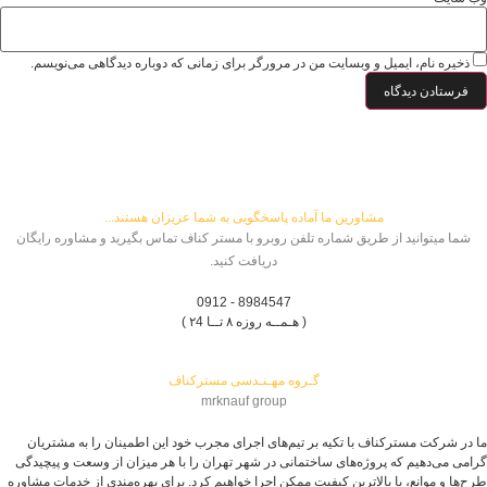
ذخیره نام، ایمیل و وبسایت من در مرورگر برای زمانی که دوباره دیدگاهی می‌نویسم.
مشاورین ما آماده پاسخگویی به شما عزیزان هستند...
شما میتوانید از طریق شماره تلفن روبرو با مستر کناف تماس بگیرید و مشاوره رایگان
دریافت کنید.
8984547 - 0912
( هـمــه روزه ۸ تــا ۲4 )
گـروه مهـنـدسی مسترکناف
mrknauf group
ما در شرکت مسترکناف با تکیه بر تیم‌های اجرای مجرب خود این اطمینان را به مشتریان
گرامی می‌دهیم که پروژه‌های ساختمانی در شهر تهران را با هر میزان از وسعت و پیچیدگی
طرح‌ها و موانع، با بالاترین کیفیت ممکن اجرا خواهیم کرد. برای بهره‌مندی از خدمات مشاوره