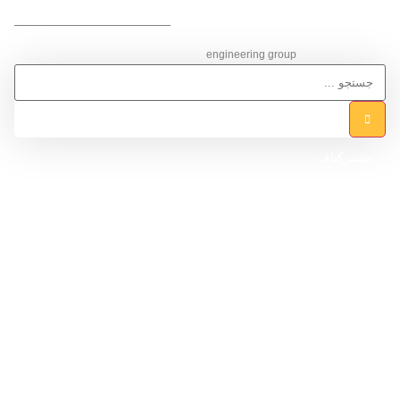
گـروه مهـنـدسی ساختمان
engineering group
مسترکناف
خدمات ما
پروژه ها
وبلاگ
گالری
درباره ما
تماس با ما