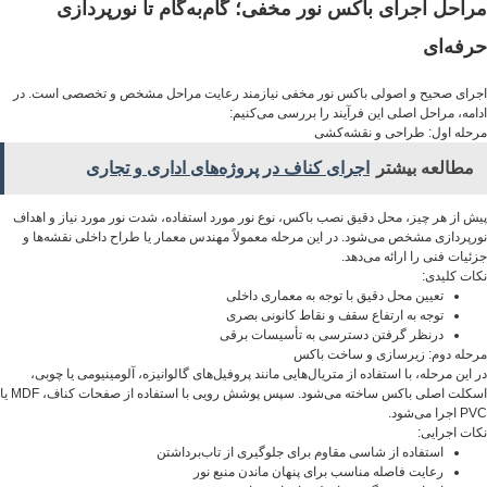
مراحل اجرای باکس نور مخفی؛ گام‌به‌گام تا نورپردازی
حرفه‌ای
اجرای صحیح و اصولی باکس نور مخفی نیازمند رعایت مراحل مشخص و تخصصی است. در
ادامه، مراحل اصلی این فرآیند را بررسی می‌کنیم:
مرحله اول: طراحی و نقشه‌کشی
مطالعه بیشتر
اجرای کناف در پروژه‌های اداری و تجاری
پیش از هر چیز، محل دقیق نصب باکس، نوع نور مورد استفاده، شدت نور مورد نیاز و اهداف
نورپردازی مشخص می‌شود. در این مرحله معمولاً مهندس معمار یا طراح داخلی نقشه‌ها و
جزئیات فنی را ارائه می‌دهد.
نکات کلیدی:
تعیین محل دقیق با توجه به معماری داخلی
توجه به ارتفاع سقف و نقاط کانونی بصری
درنظر گرفتن دسترسی به تأسیسات برقی
مرحله دوم: زیرسازی و ساخت باکس
در این مرحله، با استفاده از متریال‌هایی مانند پروفیل‌های گالوانیزه، آلومینیومی یا چوبی،
اسکلت اصلی باکس ساخته می‌شود. سپس پوشش رویی با استفاده از صفحات کناف، MDF یا
PVC اجرا می‌شود.
نکات اجرایی:
استفاده از شاسی مقاوم برای جلوگیری از تاب‌برداشتن
رعایت فاصله مناسب برای پنهان ماندن منبع نور