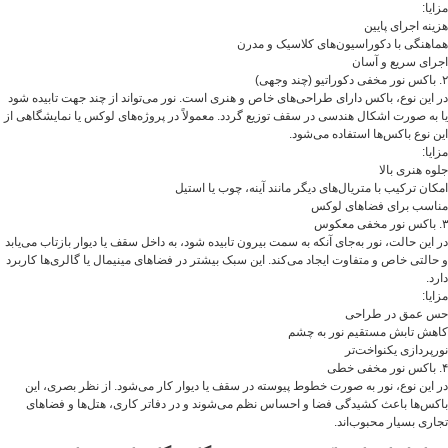
مزایا:
هزینه اجرای پایین
هماهنگی با دکوراسیون‌های کلاسیک و مدرن
اجرای سریع و آسان
۲. باکس نور مخفی دکوراتیو (چند وجهی)
در این نوع، باکس دارای طراحی‌های خاص و هنری است. نور می‌تواند از چند جهت تابیده شود
یا به صورت اشکال هندسی در سقف توزیع گردد. معمولاً در پروژه‌های لوکس یا نمایشگاهی از
این نوع باکس‌ها استفاده می‌شود.
مزایا:
جلوه هنری بالا
امکان ترکیب با متریال‌های دیگر مانند آینه، چوب یا استیل
مناسب برای فضاهای لوکس
۳. باکس نور مخفی معکوس
در این حالت، نور به‌جای آنکه به سمت بیرون تابیده شود، به داخل سقف یا دیوار بازتاب می‌یابد
و حالتی خاص و متفاوت ایجاد می‌کند. این سبک بیشتر در فضاهای مینیمال یا گالری‌ها کاربرد
دارد.
مزایا:
حس عمق در طراحی
کاهش تابش مستقیم نور به چشم
نورپردازی یکنواخت‌تر
۴. باکس نور مخفی خطی
در این نوع، نور به صورت خطوط پیوسته در سقف یا دیوار کار می‌شود. از نظر بصری، این
باکس‌ها باعث کشیدگی فضا و احساس نظم می‌شوند و در دفاتر کاری، هتل‌ها و فضاهای
تجاری بسیار محبوب‌اند.