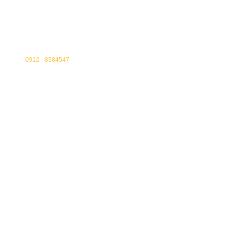
8984547 - 0912
کابینت و کابینت آشپزخانه:
راهنمای جامع انتخاب و
طراحی