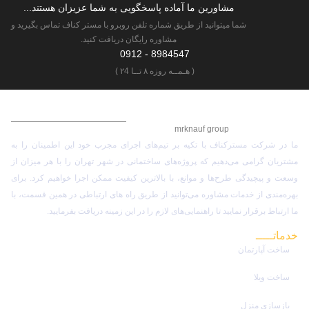
مشاورین ما آماده پاسخگویی به شما عزیزان هستند...
شما میتوانید از طریق شماره تلفن روبرو با مستر کناف تماس بگیرید و
مشاوره رایگان دریافت کنید.
8984547 - 0912
( هـمــه روزه ۸ تــا ۲4 )
گـروه مهـنـدسی مسترکناف
mrknauf group
ما در شرکت مسترکناف با تکیه بر تیم‌های اجرای مجرب خود این اطمینان را به
مشتریان گرامی می‌دهیم که پروژه‌های ساختمانی در شهر تهران را با هر میزان از
وسعت و پیچیدگی طرح‌ها و موانع، با بالاترین کیفیت ممکن اجرا خواهیم کرد. برای
بهره‌مندی از خدمات مشاوره می‌توانید از طریق راه های ارتباطی در همین قسمت، با
ما ارتباط برقرار نمایید تا راهنمایی‌های لازم را در این زمینه دریافت بفرمایید.
خدماتـــــ
مستر کناف
ساخت آپارتمان
ساخت ویلا
بازسازی منزل