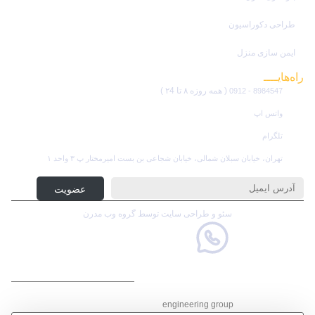
طراحی دکوراسیون
ایمن سازی منزل
راه‌هایــــ
ارتباطی
( همه روزه ۸ تا ۲4 )
8984547 - 0912
واتس اپ
تلگرام
تهران، خیابان سبلان شمالی، خیابان شجاعی بن بست امیرمختار پ ۳ واحد ۱
عضویت در خبرنامه
عضویت
سئو و طراحی سایت توسط گروه وب مدرن
گـروه مهـنـدسی ساختمان
engineering group