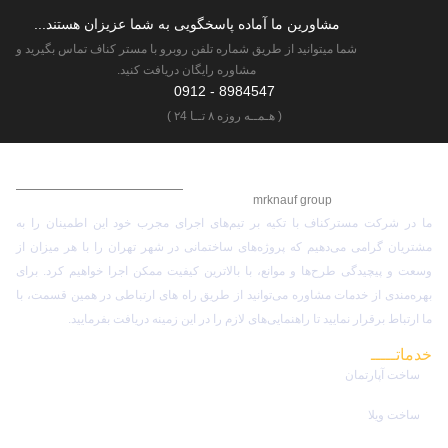
مشاورین ما آماده پاسخگویی به شما عزیزان هستند...
شما میتوانید از طریق شماره تلفن روبرو با مستر کناف تماس بگیرید و
مشاوره رایگان دریافت کنید.
8984547 - 0912
( هـمــه روزه ۸ تــا ۲4 )
گـروه مهـنـدسی مسترکناف
mrknauf group
ما در شرکت مسترکناف با تکیه بر تیم‌های اجرای مجرب خود این اطمینان را به
مشتریان گرامی می‌دهیم که پروژه‌های ساختمانی در شهر تهران را با هر میزان از
وسعت و پیچیدگی طرح‌ها و موانع، با بالاترین کیفیت ممکن اجرا خواهیم کرد. برای
بهره‌مندی از خدمات مشاوره می‌توانید از طریق راه های ارتباطی در همین قسمت، با
ما ارتباط برقرار نمایید تا راهنمایی‌های لازم را در این زمینه دریافت بفرمایید.
خدماتـــــ
مستر کناف
ساخت آپارتمان
ساخت ویلا