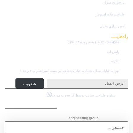
بازسازی منزل
طراحی دکوراسیون
ایمن سازی منزل
راه‌هایــــ
ارتباطی
( همه روزه ۸ تا ۲4 )
8984547 - 0912
واتس اپ
تلگرام
تهران، خیابان سبلان شمالی، خیابان شجاعی بن بست امیرمختار پ ۳ واحد ۱
عضویت در خبرنامه
عضویت
سئو و طراحی سایت توسط گروه وب مدرن
گـروه مهـنـدسی ساختمان
engineering group