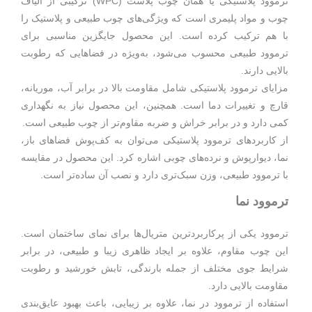
ترموود پلاستیکی یا همان چوب پلاست (WPC) ترکیبی از الیاف
چوب و مواد پلیمری است که ویژگی‌های چوب طبیعی و پلاستیک را
با هم ترکیب کرده است. این محصول جایگزین مناسبی برای
ترموود طبیعی محسوب می‌شود، به‌ویژه در فضاهایی که رطوبت
بالایی دارند.
مزایای ترموود پلاستیکی شامل مقاومت بالا در برابر آب، موریانه،
قارچ و تغییرات دما است. همچنین، این محصول نیاز به نگهداری
کمی دارد و در برابر خراش و ضربه مقاوم‌تر از چوب طبیعی است.
از کاربردهای ترموود پلاستیکی می‌توان به کف‌پوش فضاهای باز،
نما، دیوارپوش و نرده‌های چوبی اشاره کرد. این محصول در مقایسه
با ترموود طبیعی، وزن سبک‌تری دارد و نصب آن ساده‌تر است.
ترموود نما
ترموود یکی از پرکاربردترین متریال‌ها برای نمای ساختمان است.
این چوب مقاوم، علاوه بر ایجاد ظاهری زیبا و طبیعی، در برابر
شرایط جوی مختلف از جمله بارندگی، تابش خورشید و رطوبت
مقاومت بالایی دارد.
استفاده از ترموود در نما، علاوه بر زیبایی، باعث بهبود عایق‌بندی