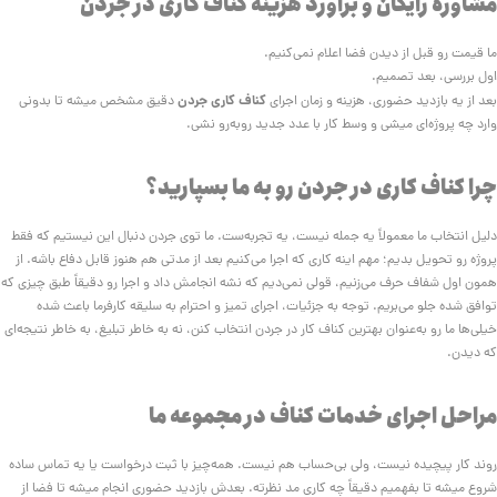
مشاوره رایگان و برآورد هزینه کناف کاری در جردن
ما قیمت رو قبل از دیدن فضا اعلام نمی‌کنیم.
اول بررسی، بعد تصمیم.
کناف کاری جردن
بعد از یه بازدید حضوری، هزینه و زمان اجرای
دقیق مشخص میشه تا بدونی
وارد چه پروژه‌ای میشی و وسط کار با عدد جدید روبه‌رو نشی.
چرا کناف کاری در جردن رو به ما بسپارید؟
دلیل انتخاب ما معمولاً یه جمله نیست، یه تجربه‌ست. ما توی جردن دنبال این نیستیم که فقط
پروژه رو تحویل بدیم؛ مهم اینه کاری که اجرا می‌کنیم بعد از مدتی هم هنوز قابل دفاع باشه. از
همون اول شفاف حرف می‌زنیم، قولی نمی‌دیم که نشه انجامش داد و اجرا رو دقیقاً طبق چیزی که
توافق شده جلو می‌بریم. توجه به جزئیات، اجرای تمیز و احترام به سلیقه کارفرما باعث شده
خیلی‌ها ما رو به‌عنوان بهترین کناف کار در جردن انتخاب کنن، نه به خاطر تبلیغ، به خاطر نتیجه‌ای
که دیدن.
مراحل اجرای خدمات کناف در مجموعه ما
روند کار پیچیده نیست، ولی بی‌حساب هم نیست. همه‌چیز با ثبت درخواست یا یه تماس ساده
شروع میشه تا بفهمیم دقیقاً چه کاری مد نظرته. بعدش بازدید حضوری انجام میشه تا فضا از