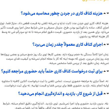
هزینه کناف کاری در جردن چطور محاسبه می‌شود؟
هزینه کناف کاری توی جردن عدد ثابت نداره و نمی‌شه تلفنی یه قیمت قطعی داد. متراژ فضا، نوع
اجرای کناف، ساده یا دکوراتیو بودن طرح، متریال مصرفی و حتی شرایط محل اجرا روی قیمت تأثیر
می‌ذاره. برای همین بعد از بازدید حضوری، قیمت دقیق اعلام میشه تا نه تو سردرگم شی نه وسط
کار هزینه اضافه رو بشنوی.
اجرای کناف کاری معمولاً چقدر زمان می‌برد؟
زمان اجرا کاملاً بستگی به حجم پروژه داره. بعضی کارها توی یک روز جمع میشن و بعضی پروژه‌ها
چند روز زمان می‌برن. چیزی که مهمه اینه که کار با عجله انجام نمی‌شه و کیفیت فدای سرعت
نمی‌شه. زمان دقیق بعد از بررسی فضا مشخص میشه.
برای ثبت درخواست کناف کاری حتماً باید حضوری مراجعه کنیم؟
نه، اصلاً نیازی به مراجعه حضوری نیست. تماس تلفنی یا ثبت درخواست آنلاین کافیه تا مشاوره
اولیه انجام بشه. بازدید حضوری فقط برای بررسی فضا و قیمت نهاییه، نه برای ثبت درخواست.
قبل از شروع کار، بازدید و اندازه‌گیری انجام می‌دهید؟
بله، بدون بازدید حضوری وارد اجرا نمی‌شیم. توی بازدید، اندازه‌گیری دقیق انجام میشه، شرایط
نور و فضا بررسی میشه و مشخص می‌کنیم چه نوع کنافی واقعاً به این فضا می‌خوره.