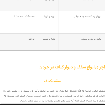
دیوار جداکننده دوطرف پانل
تهیه و اجرا
950,000 تا 1,200,000
عایق حرارتی و صوتی
تهیه و نصب
توافقی
اجرای انواع سقف و دیوار کناف در جردن
سقف کناف
سقف اولین جاییه که اگه اشتباه اجرا بشه، کل فضا رو تحت تأثیر قرار میده. برای همین قبل از
اجرای کناف سقف، ارتفاع، نور طبیعی و نوع استفاده از فضا بررسی میشه. هدف این نیست که
سقف دیده بشه؛ هدف اینه که فضا بهتر نفس بکشه و نور درست پخش بشه.