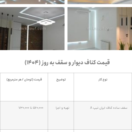
قیمت کناف دیوار و سقف به روز (1404)
نوع کار
توضیح
قیمت (تومان / هر مترمربع)
سقف ساده کناف ایران تیپ A
تهیه و اجرا
560,000 تا 730,000