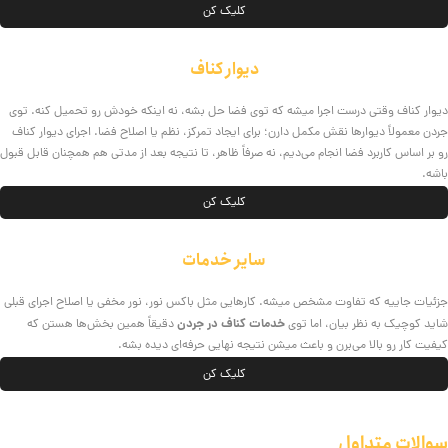
کلیک کن
دیوار کناف
دیوار کناف وقتی درست اجرا میشه که توی فضا حل بشه، نه اینکه خودش رو تحمیل کنه. توی
جردن معمولاً دیوارها نقش مکمل دارن؛ برای ایجاد تمرکز، نظم یا اصلاح فضا. اجرای دیوار کناف
رو بر اساس کاربرد فضا انجام می‌دیم، نه صرفاً ظاهر، تا نتیجه بعد از مدتی هم همچنان قابل قبول
باشه.
کلیک کن
سایر خدمات
جزئیات جاییه که تفاوت مشخص میشه. کارهایی مثل باکس نور، نور مخفی یا اصلاح اجرای قبلی
خدمات کناف در جردن
شاید کوچیک به نظر بیان، اما توی
دقیقاً همین بخش‌ها هستن که
کیفیت کار رو بالا می‌برن و باعث میشن نتیجه نهایی حرفه‌ای دیده بشه.
کلیک کن
سوالات متداول