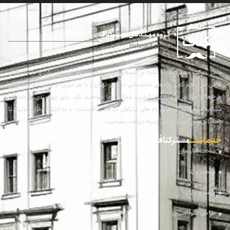
گـروه مهـنـدسی مسترکناف
mrknauf group
ما در شرکت مسترکناف با تکیه بر تیم‌های اجرای مجرب خود این اطمینان را به مشتریان
گرامی می‌دهیم که پروژه‌های ساختمانی در شهر تهران را با هر میزان از وسعت و پیچیدگی
طرح‌ها و موانع، با بالاترین کیفیت ممکن اجرا خواهیم کرد. برای بهره‌مندی از خدمات
مشاوره می‌توانید از طریق راه های ارتباطی در همین قسمت، با ما ارتباط برقرار نمایید تا
راهنمایی‌های لازم را در این زمینه دریافت بفرمایید.
خدماتـــــ
مستر کناف
ساخت آپارتمان
ساخت ویلا
بازسازی منزل
طراحی دکوراسیون