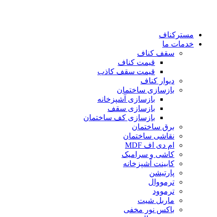
رش
ه
حتوا
مسترکناف
خدمات ما
سقف کناف
قیمت کناف
قیمت سقف کاذب
دیوار کناف
بازسازی ساختمان
بازسازی آشپزخانه
بازسازی سقف
بازسازی کف ساختمان
برق ساختمان
نقاشی ساختمان
ام دی اف MDF
کاشی و سرامیک
کابینت آشپزخانه
پارتیشن
ترمووال
ترموود
ماربل شیت
باکس نور مخفی