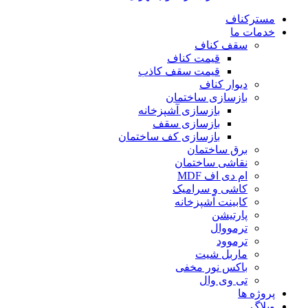
مسترکناف
خدمات ما
سقف کناف
قیمت کناف
قیمت سقف کاذب
دیوار کناف
بازسازی ساختمان
بازسازی آشپزخانه
بازسازی سقف
بازسازی کف ساختمان
برق ساختمان
نقاشی ساختمان
ام دی اف MDF
کاشی و سرامیک
کابینت آشپزخانه
پارتیشن
ترمووال
ترموود
ماربل شیت
باکس نور مخفی
تی وی وال
پروژه ها
وبلاگ