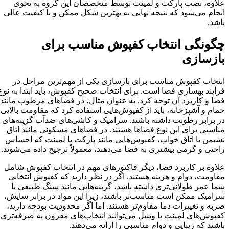
علاوه، نصب پارکت و لمینت توسط متخصصان این گروه به نحوی
انجام می‌شود که نتیجه نهایی به بهترین شکل ممکن و با کیفیت عالی
باشد.
چگونگی انتخاب کفپوش مناسب برای
بازسازی
انتخاب کفپوش مناسب برای بازسازی یکی از مهم‌ترین مراحل در
فرآیند بهسازی فضا است. برای انتخاب صحیح کفپوش، باید ابتدا به نوع
فضا و کاربرد آن توجه کرد. به عنوان مثال، در فضاهای مرطوب مانند
حمام و آشپزخانه، باید از کفپوش‌هایی استفاده کرد که مقاومت بالایی
در برابر رطوبت داشته باشند. سرامیک و کاشی‌های ضدآب گزینه‌های
مناسبی برای این نوع فضاها هستند. در فضاهای مسکونی مانند اتاق
نشیمن یا اتاق خواب، کفپوش‌هایی مانند پارکت یا لمینت که احساس
راحتی و گرمی بیشتری به فضا می‌دهند، معمولاً ترجیح داده می‌شوند.
علاوه بر کاربرد فضا، دیگر فاکتورهای مهم در انتخاب کفپوش شامل
مقاومت، دوام و هزینه هستند. اگر در نظر دارید که کفپوش انتخابی
شما عمر طولانی‌تری داشته باشد، گزینه‌هایی مانند سنگ طبیعی یا
سرامیک ممکن است مناسب‌تر باشند، زیرا این مواد در برابر سایش،
ضربه و تغییرات دما مقاوم‌تر هستند. اما اگر محدودیت بودجه دارید،
کفپوش‌های لمینت یا وینیل می‌توانند انتخاب‌های مقرون به صرفه‌تری
باشند که زیبایی و دوام مناسبی را ارائه می‌دهند.