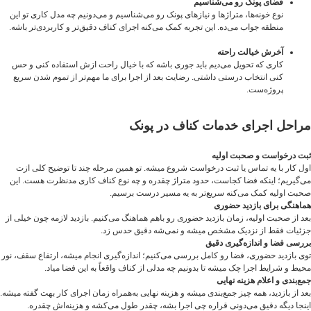
فضای پونک رو می‌شناسیم
نوع خونه‌ها، متراژها و نیازهای پونک رو می‌شناسیم و می‌دونیم چه مدل کاری تو این
منطقه جواب می‌ده. این تجربه کمک می‌کنه اجرای کناف دقیق‌تر و کاربردی‌تر باشه.
آخرش خیالت راحته
کاری که تحویل می‌دیم باید جوری باشه که با خیال راحت ازش استفاده کنی و حس
کنی انتخاب درستی داشتی. رضایت بعد از اجرا برای ما مهم‌تر از تموم شدن سریع
پروژه‌ست.
مراحل اجرای خدمات کناف در پونک
ثبت درخواست و صحبت اولیه
اول کار با یه تماس یا ثبت درخواست شروع میشه. تو همین مرحله چند تا توضیح کلی ازت
می‌گیریم؛ اینکه فضا کجاست، حدود متراژ چقدره و چه نوع کناف کاری مدنظرت هست. این
صحبت اولیه کمک می‌کنه سریع‌تر به یه مسیر درست برسیم.
هماهنگی برای بازدید حضوری
بعد از صحبت اولیه، زمان بازدید حضوری رو باهم هماهنگ می‌کنیم. بازدید لازمه چون خیلی از
جزئیات فقط از نزدیک مشخص میشه و نمی‌شه دقیق حدس زد.
بررسی فضا و اندازه‌گیری دقیق
توی بازدید حضوری، فضا رو کامل بررسی می‌کنیم؛ اندازه‌گیری انجام میشه، ارتفاع سقف، نور
محیط و شرایط اجرا چک میشه تا بدونیم چه مدلی از کناف واقعاً به این فضا میاد.
جمع‌بندی و اعلام هزینه نهایی
بعد از بازدید، همه چیز جمع‌بندی میشه و هزینه نهایی به‌همراه زمان اجرای کار بهت گفته میشه.
اینجا دیگه دقیق می‌دونی قراره چی اجرا بشه، چقدر طول می‌کشه و هزینه‌اش چقدره.