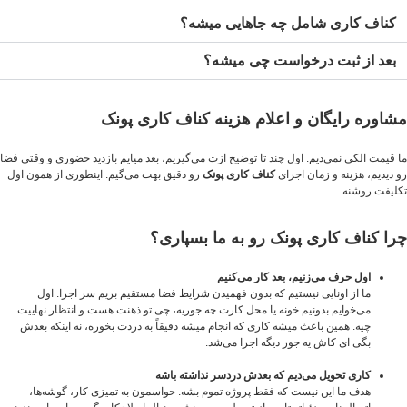
کناف کاری شامل چه جاهایی میشه؟
بعد از ثبت درخواست چی میشه؟
مشاوره رایگان و اعلام هزینه کناف کاری پونک
ما قیمت الکی نمی‌دیم. اول چند تا توضیح ازت می‌گیریم، بعد میایم بازدید حضوری و وقتی فضا
رو دیدیم، هزینه و زمان اجرای
کناف کاری پونک
رو دقیق بهت می‌گیم. اینطوری از همون اول
تکلیفت روشنه.
چرا کناف کاری پونک رو به ما بسپاری؟
اول حرف می‌زنیم، بعد کار می‌کنیم
ما از اونایی نیستیم که بدون فهمیدن شرایط فضا مستقیم بریم سر اجرا. اول
می‌خوایم بدونیم خونه یا محل کارت چه جوریه، چی تو ذهنت هست و انتظار نهاییت
چیه. همین باعث میشه کاری که انجام میشه دقیقاً به دردت بخوره، نه اینکه بعدش
بگی ای کاش یه جور دیگه اجرا می‌شد.
کاری تحویل می‌دیم که بعدش دردسر نداشته باشه
هدف ما این نیست که فقط پروژه تموم بشه. حواسمون به تمیزی کار، گوشه‌ها،