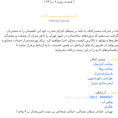
( هـمــه روزه ۸ تــا ۲4 )
گـروه مهـنـدسی مسترکناف
mrknauf group
ما در شرکت مسترکناف با تکیه بر تیم‌های اجرای مجرب خود این اطمینان را به مشتریان
گرامی می‌دهیم که پروژه‌های ساختمانی در شهر تهران را با هر میزان از وسعت و پیچیدگی
طرح‌ها و موانع، با بالاترین کیفیت ممکن اجرا خواهیم کرد. برای بهره‌مندی از خدمات مشاوره
می‌توانید از طریق راه های ارتباطی در همین قسمت، با ما ارتباط برقرار نمایید تا
راهنمایی‌های لازم را در این زمینه دریافت بفرمایید.
خدماتـــــ
مستر کناف
ساخت آپارتمان
ساخت ویلا
بازسازی منزل
طراحی دکوراسیون
ایمن سازی منزل
راه‌هایــــ
ارتباطی
8984547 - 0912
( همه روزه ۸ تا ۲4 )
واتس اپ
تلگرام
تهران، خیابان سبلان شمالی، خیابان شجاعی بن بست امیرمختار پ ۳ واحد ۱