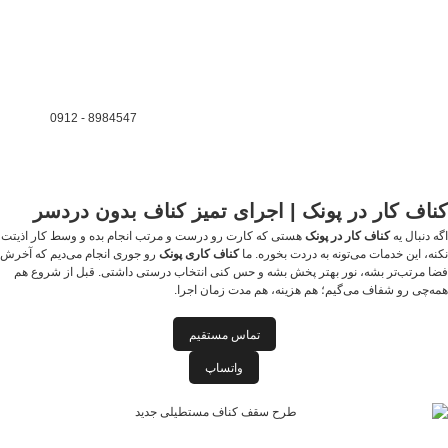
8984547 - 0912
کناف کار در پونک | اجرای تمیز کناف بدون دردسر
اگه دنبال یه
کناف کار در پونک
هستی که کارت رو درست و مرتب انجام بده و وسط کار اذیتت
نکنه، این خدمات می‌تونه به دردت بخوره.
ما
کناف کاری پونک
رو جوری انجام می‌دیم که آخرش
فضا مرتب‌تر بشه، نور بهتر پخش بشه و حس کنی انتخاب درستی داشتی.
قبل از شروع هم
همه‌چی رو شفاف می‌گیم؛ هم هزینه، هم مدت زمان اجرا.
تماس مستقیم
واتساپ