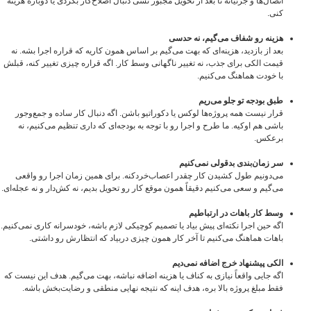
اتصال‌ها و جزئیاته تا بعد از تحویل مجبور نشی دنبال اصلاح‌کار بگردی یا دوباره هزینه
کنی.
هزینه رو شفاف می‌گیم، نه حدسی
بعد از بازدید، هزینه‌ای که بهت می‌گیم بر اساس همون کاریه که قراره اجرا بشه. نه
قیمت الکی برای جذب، نه تغییر ناگهانی وسط کار. اگه قراره چیزی تغییر کنه، قبلش
با خودت هماهنگ می‌کنیم.
طبق بودجه تو جلو می‌ریم
قرار نیست همه پروژه‌ها لوکس یا دکوراتیو باشن. اگه دنبال کار ساده و جمع‌وجور
باشی هم اوکیه. ما طرح و اجرا رو با توجه به بودجه‌ای که داری تنظیم می‌کنیم، نه
برعکس.
سر زمان‌بندی بدقولی نمی‌کنیم
می‌دونیم طول کشیدن کار چقدر اعصاب‌خردکنه. برای همین زمان اجرا رو واقعی
می‌گیم و سعی می‌کنیم دقیقاً همون موقع کار رو تحویل بدیم، نه کش‌دار و نه عجله‌ای.
وسط کار باهات در ارتباطیم
اگه حین اجرا نکته‌ای پیش بیاد یا تصمیم کوچیکی لازم باشه، خودسرانه کاری نمی‌کنیم.
باهات هماهنگ می‌کنیم تا آخر کار همون چیزی دربیاد که انتظارش رو داشتی.
الکی پیشنهاد خرج اضافه نمی‌دیم
اگه جایی واقعاً نیازی به کناف یا هزینه اضافه نباشه، بهت می‌گیم. هدف این نیست که
فقط مبلغ پروژه بالا بره، هدف اینه که نتیجه نهایی منطقی و رضایت‌بخش باشه.