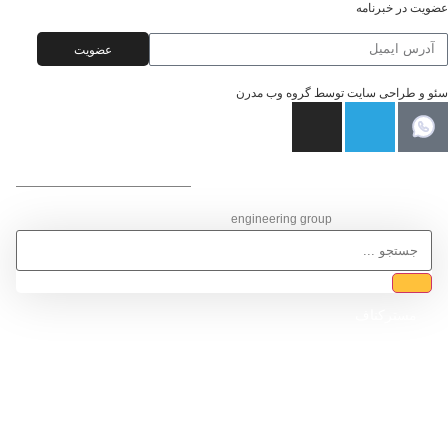
عضویت در خبرنامه
عضویت
سئو و طراحی سایت توسط گروه وب مدرن
گـروه مهـنـدسی ساختمان
engineering group
مسترکناف
خدمات ما
پروژه ها
وبلاگ