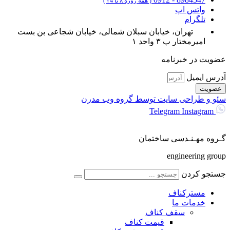
( همه روزه ۸ تا ۲4 )
واتس اپ
تلگرام
تهران، خیابان سبلان شمالی، خیابان شجاعی بن بست
امیرمختار پ ۳ واحد ۱
عضویت در خبرنامه
آدرس ایمیل
عضویت
سئو و طراحی سایت توسط گروه وب مدرن
Telegram
Instagram
گـروه مهـنـدسی ساختمان
engineering group
جستجو کردن
مسترکناف
خدمات ما
سقف کناف
قیمت کناف