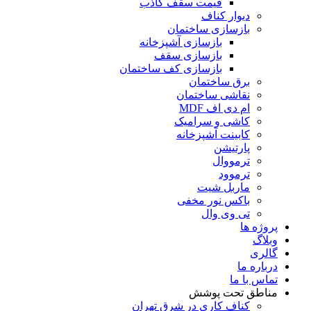
قیمت سقف کاذب
دیوار کناف
بازسازی ساختمان
بازسازی آشپزخانه
بازسازی سقف
بازسازی کف ساختمان
برق ساختمان
نقاشی ساختمان
ام دی اف MDF
کاشی و سرامیک
کابینت آشپزخانه
پارتیشن
ترمووال
ترموود
ماربل شیت
باکس نور مخفی
تی وی وال
پروژه ها
وبلاگ
گالری
درباره ما
تماس با ما
مناطق تحت پوشش
کناف کاری در شرق تهران