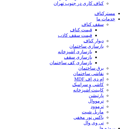
کناف کاری در جنوب تهران
مسترکناف
خدمات ما
سقف کناف
قیمت کناف
قیمت سقف کاذب
دیوار کناف
بازسازی ساختمان
بازسازی آشپزخانه
بازسازی سقف
بازسازی کف ساختمان
برق ساختمان
نقاشی ساختمان
ام دی اف MDF
کاشی و سرامیک
کابینت آشپزخانه
پارتیشن
ترمووال
ترموود
ماربل شیت
باکس نور مخفی
تی وی وال
پروژه ها