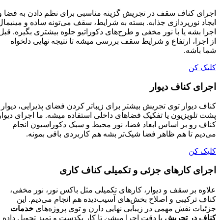
اجرای کناف سقف در تجریش گزینه مناسبی برای نظم دادن به فضا و
ایجاد نورپردازی جذابه. بسته به شرایط، سقف می‌تونه ساده و مینیمال
اجرا بشه یا با نور مخفی و طرح‌های دکوراتیو جلوه بیشتری بگیره. قبل
از اجرا، ارتفاع و شرایط سقف بررسی میشه تا نتیجه نهایی دلخواه
شما باشه.
کلیک کن
اجرای کناف دیوار
کناف دیوار توی تجریش بیشتر برای زیباتر کردن فضای پذیرایی، دیوار
پشت تلویزیون یا تفکیک فضاهای داخلی استفاده میشه. ما اجرای دیوار
کناف رو بر اساس ابعاد فضا، نور محیط و سبک دکوراسیون انجام
می‌دیم تا هم ظاهر فضا شیک‌تر بشه هم کاربردی باقی بمونه.
کلیک کن
اجرای کارهای جزئی و تکمیلی کناف کاری
علاوه بر سقف و دیوار، کارهای تکمیلی مثل باکس نور، نور مخفی،
کناف ترکیبی و اصلاح بخش‌های آسیب‌دیده هم انجام می‌دیم. این
جزئیات نقش مهمی در زیبایی نهایی دارن و توی پروژه‌های
خدمات
کناف در تجریش
با دقت اجرا میشن تا کار یکدست و تمیز تحویل داده