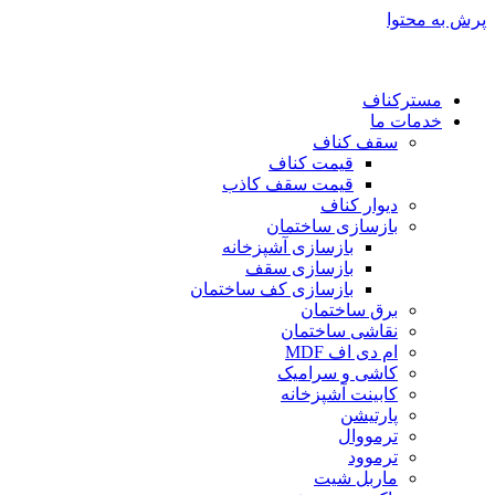
پرش به محتوا
مسترکناف
خدمات ما
سقف کناف
قیمت کناف
قیمت سقف کاذب
دیوار کناف
بازسازی ساختمان
بازسازی آشپزخانه
بازسازی سقف
بازسازی کف ساختمان
برق ساختمان
نقاشی ساختمان
ام دی اف MDF
کاشی و سرامیک
کابینت آشپزخانه
پارتیشن
ترمووال
ترموود
ماربل شیت