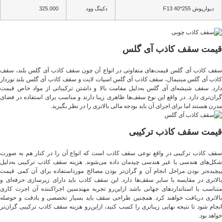
دیوارپوش 255*40 F13
دکینگ وود
325.000
قیمت سقف کاذب آی گلس
سقف کاذب آی گلس قیمت‌های متفاوتی در انواع آن چون سقف کاذب آی گلس بلند، سقف
کاذب آی گلس مینیمال، سقف کاذب آی گلس اسپات لایت و سقف کاذب آی گلس بلند نوردار
دارد. سقف شیشه‌ای آی گلس به‌دلیل مقامت بالا و داشتن ترکیباتی از مواد خاص قیمت
گران‌تری دارد. در واقع این نوع سقف‌ها ظاهری زیبا دارند و مناسب برای استفاده در فضای
مدرن هستند اما برای اجرای آن باید بودجه مالی بالاتری را در نظر بگیرید.
قیمت سقف کاذب ترکیبی
سقف کاذب ترکیبی در واقع نوعی سقف کاذب است که انواع آن را در کنار هم به صورت
شکل‌های هندسی یا غیر هندسی چیدمان داده می‌شوند. هزینه سقف کاذب ترکیبی به‌دلیل
پیچیده‌تر بودن مراحل انجام آن و گران‌تر بودن مصالح مورداستفاده برای آن کمی قیمت
بالاتری در مقایسه با سایر سقف‌ها دارد. این سقف کاذب باید دارای زیرسازی حرفه‌ای و
متناسب با استانداردهای جهانی باشد ازاین‌رو تجربه مهندسین اجراکننده آن اجرت کاری
بالاتری دریافت خواهند کرد. همچنین طراحی سقف باید بسیار تخصصی و بادقت و حوصله
انجام شود تا نتیجه نهایی زیباتری را کسب کنید، ازاین‌رو هزینه سقف کاذب ترکیبی گران‌تر
خواهد بود.