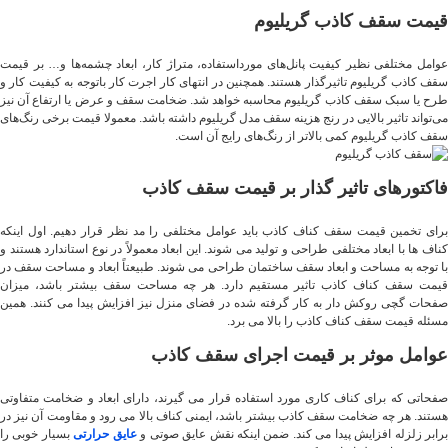
قیمت سقف کاذب گریلیوم
عوامل مختلفی نظیر کیفیت پانل‌های مورداستفاده، متراژ کار، ابعاد چشمه‌ها و… بر قیمت
سقف کاذب گریلیوم تاثیرگذار هستند. همچنین در انتهای کار اجرت کار باتوجه به کیفیت کار و
طرح یا سبک سقف کاذب گریلیوم محاسبه خواهد شد. ضخامت سقف و عرض یا ارتفاع آن نیز
می‌تواند تاثیر بالایی در رنج هزینه سقف مدل گریلیوم داشته باشد. معمولا قیمت برخی رنگ‌های
سقف کاذب گریلیوم کمی بالاتر از رنگ‌های رایج آن است.
فاکتورهای تاثیر گذار بر قیمت سقف کاذب
برای تخمین قیمت سقف کناف کاذب باید عوامل مختلفی را مد نظر قرار دهیم. اول اینکه
کناف ها با ابعاد مختلفی طراحی و تولید می ‌شوند. این ابعاد معمولاً در نوع استاندارد هستند و
با توجه به مساحت و ابعاد سقف ساختمان طراحی می شوند. طبیعتاً ابعاد و مساحت سقف در
قیمت سقف کناف کاذب تاثیر مستقیم دارد. هر چه مساحت سقف بیشتر باشد، میزان
صفحات گچی روکش دار به کار گرفته شده در فضای منزل نیز افزایش پیدا می کنند. همین
مسئله قیمت سقف کناف کاذب را بالا می برد.
عوامل موثر بر قیمت اجرای سقف کاذب
صفحاتی که برای کناف کاری مورد استفاده قرار می ‌گیرند، دارای ابعاد و ضخامت متفاوتی
هستند. هر چه ضخامت سقف کاذب بیشتر باشد، ایمنی کناف بالا می رود و مقاومت آن نیز در
برابر زلزله افزایش پیدا می کند. ضمن اینکه نقش عایق صوتی و
عایق حرارتی
بسیار خوبی را