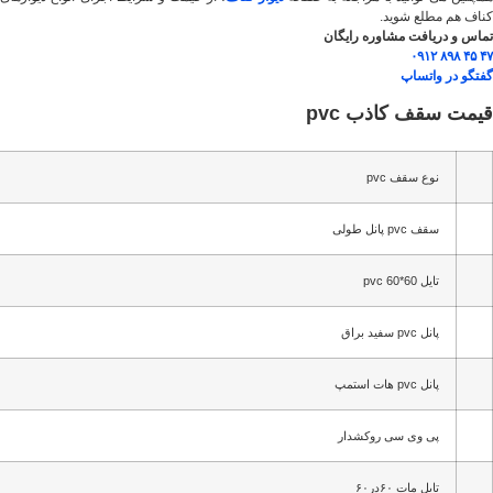
کناف هم مطلع شوید.
تماس و دریافت مشاوره رایگان
۴۷ ۴۵ ۸۹۸ ۰۹۱۲
گفتگو در واتساپ
قیمت سقف کاذب pvc
نوع سقف pvc
سقف pvc پانل طولی
تایل pvc 60*60
پانل pvc سفید براق
پانل pvc هات استمپ
پی وی سی روکشدار
تایل مات ۶۰در۶۰