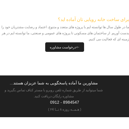
برای ساخت خانه رویایی تان آماده اید؟
ما در طول سال ها توانسته ایم با پروژه های متعدد و متنوع، اعتماد و رضایت مشتریان خود را
بدست آوریم. از ساختمان های مسکونی تا پروژه های عمومی و صنعتی، ما توانسته ایم در هر
زمینه ای که فعالیت می کنیم.
درخواست مشاوره
مشاورین ما آماده پاسخگویی به شما عزیزان هستند...
شما میتوانید از طریق شماره تلفن روبرو با مستر کناف تماس بگیرید و
مشاوره رایگان دریافت کنید.
8984547 - 0912
( هـمــه روزه ۸ تــا ۲4 )
گـروه مهـنـدسی مسترکناف