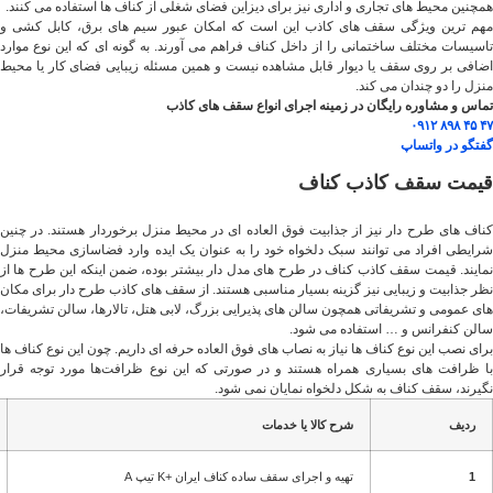
همچنین محیط های تجاری و اداری نیز برای دیزاین فضای شغلی از کناف ها استفاده می کنند.
مهم ترین ویژگی سقف های کاذب این است که امکان عبور سیم های برق، کابل کشی و
تاسیسات مختلف ساختمانی را از داخل کناف فراهم می آورند. به گونه ای که این نوع موارد
اضافی بر روی سقف یا دیوار قابل مشاهده نیست و همین مسئله زیبایی فضای کار یا محیط
منزل را دو چندان می کند.
تماس و مشاوره رایگان در زمینه اجرای انواع سقف های کاذب
۴۷ ۴۵ ۸۹۸ ۰۹۱۲
گفتگو در واتساپ
قیمت سقف کاذب کناف
کناف های طرح دار نیز از جذابیت فوق العاده ای در محیط منزل برخوردار هستند. در چنین
شرایطی افراد می ‌توانند سبک دلخواه خود را به عنوان یک ایده وارد فضاسازی محیط منزل
نمایند. قیمت سقف کاذب کناف در طرح های مدل دار بیشتر بوده، ضمن اینکه این طرح ها از
نظر جذابیت و زیبایی نیز گزینه بسیار مناسبی هستند. از سقف های کاذب طرح دار برای مکان
های عمومی و تشریفاتی همچون سالن های پذیرایی بزرگ، لابی هتل، تالارها، سالن تشریفات،
سالن کنفرانس و … استفاده می شود.
برای نصب این نوع کناف ها نیاز به نصاب های فوق العاده حرفه ای داریم. چون این نوع کناف ها
با ظرافت های بسیاری همراه هستند و در صورتی که این نوع ظرافت‌ها مورد توجه قرار
نگیرند، سقف کناف به شکل دلخواه نمایان نمی شود.
ردیف
شرح کالا یا خدمات
1
تهیه و اجرای سقف ساده کناف ایران +K تیپ A