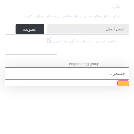
تلگرام
تهران، خیابان سبلان شمالی، خیابان شجاعی بن بست امیرمختار پ ۳ واحد ۱
عضویت در خبرنامه
عضویت
سئو و طراحی سایت توسط گروه وب مدرن
گـروه مهـنـدسی ساختمان
engineering group
مسترکناف
خدمات ما
پروژه ها
وبلاگ