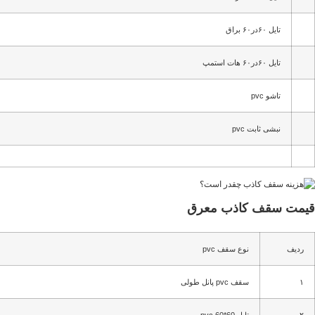
تایل ۶۰در۶۰ براق
تایل ۶۰در۶۰ هات استمپ
تاشو pvc
نبشی ثابت pvc
قیمت سقف کاذب معرق
ردیف
نوع سقف pvc
۱
سقف pvc پانل طولی
۲
تایل pvc 60*60