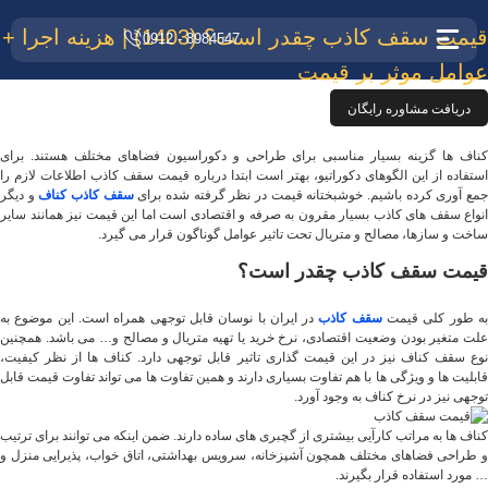
قیمت سقف کاذب چقدر است؟ (1403) | هزینه اجرا +
8984547 - 0912
عوامل موثر بر قیمت
دریافت مشاوره رایگان
کناف ها گزینه بسیار مناسبی برای طراحی و دکوراسیون فضاهای مختلف هستند. برای
استفاده از این الگوهای دکوراتیو، بهتر است ابتدا درباره قیمت سقف کاذب اطلاعات لازم را
مع آوری کرده باشیم. خوشبختانه قیمت در نظر گرفته شده برای
سقف کاذب کناف
و دیگر
انواع سقف های کاذب بسیار مقرون به صرفه و اقتصادی است اما این قیمت نیز همانند سایر
ساخت و سازها، مصالح و متریال تحت تاثیر عوامل گوناگون قرار می گیرد.
قیمت سقف کاذب چقدر است؟
به طور کلی قیمت
سقف کاذب
در ایران با نوسان قابل توجهی همراه است. این موضوع به
علت متغیر بودن وضعیت اقتصادی، نرخ خرید یا تهیه متریال و مصالح و… می باشد. همچنین
نوع سقف کناف نیز در این قیمت ‌گذاری تاثیر قابل توجهی دارد. کناف ها از نظر کیفیت،
قابلیت ها و ویژگی ها با هم تفاوت بسیاری دارند و همین تفاوت ها می تواند تفاوت قیمت قابل
توجهی نیز در نرخ کناف به وجود آورد.
کناف ها به مراتب کارآیی بیشتری از گچبری های ساده دارند. ضمن اینکه می ‌توانند برای ترتیب
و طراحی فضاهای مختلف همچون آشپزخانه، سرویس بهداشتی، اتاق خواب، پذیرایی منزل و
… مورد استفاده قرار بگیرند.