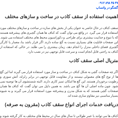
۴۷ ۴۵ ۸۹۸ ۰۹۱۲
گفتگو در واتساپ
اهمیت استفاده از سقف کاذب در ساخت و سازهای مختلف
سقف کناف در حال حاضر به عنوان یکی از بخش های سازه در ساخت و سازهای مختلف مورد
استفاده قرار می گیرد. در واقع می ‌توان گفت که کناف ها همان گچبری های پیشرفته هستند
که با تنوع و جذابیت بیشتری برای طراحی و دکوراسیون محیط های مختلف استفاده می شوند.
این صفحات قابلیت های بسیاری نسبت به گچ ساده دارند. اگر قرار باشد بنا، معمار یا کارگر
گچبری فضای داخلی منزل را انجام دهد، زمان بیشتری را می طلبد. در حالی که استفاده از
کناف به راحتی قابل انجام است و سرعت قابل توجهی نیز در نصب دارد.
متریال اصلی سقف کاذب
اگر چه صفحات گچی به شکل کناف در ساخت و ساز مورد استفاده قرار می‌ گیرند اما این گچ
ها از نوع گچ های معمولی نیستند و از مقاومت قابل توجهی در برابر زلزله، آتش سوزی و
رطوبت برخوردار هستند. این گچ ها امکان تمیز کاری دارند. البته شستشوی آن ها توصیه نمی
شود. چون ماده اصلی آن ها گچ می باشد. به همین دلیل می ‌توان گفت که کناف ها همان
صفحات گچی هستند که به شکل مدرن و پیشرفته مورد استفاده قرار می ‌گیرند و به شیوه
بسیار مناسبی نیز مقاوم سازی شده اند.
دریافت خدمات اجرای انواع سقف کاذب (مقرون به صرفه)
کناف ها می ‌توانند با عمر طولانی تا سال های سال در محیط های مختلف به کار گرفته شوند و