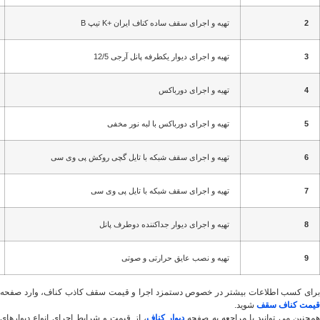
2
تهیه و اجرای سقف ساده کناف ایران +K تیپ B
3
تهیه و اجرای دیوار یکطرفه پانل آرجی 12/5
4
تهیه و اجرای دورباکس
5
تهیه و اجرای دورباکس با لبه نور مخفی
6
تهیه و اجرای سقف شبکه با تایل گچی روکش پی وی سی
7
تهیه و اجرای سقف شبکه با تایل پی وی سی
8
تهیه و اجرای دیوار جداکننده دوطرف پانل
9
تهیه و نصب عایق حرارتی و صوتی
برای کسب اطلاعات بیشتر در خصوص دستمزد اجرا و قیمت سقف کاذب کناف، وارد صفحه
قیمت کناف سقف
شوید.
مچنین می توانید با مراجعه به صفحه
دیوار کناف
، از قیمت و شرایط اجرای انواع دیوارهای