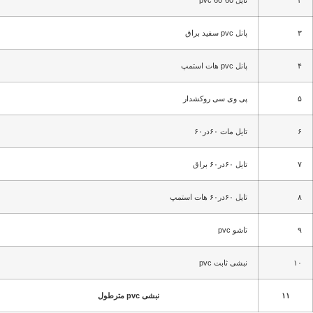
۳
پانل pvc سفید براق
۴
پانل pvc هات استمپ
۵
پی وی سی روکشدار
۶
تایل مات ۶۰در۶۰
۷
تایل ۶۰در۶۰ براق
۸
تایل ۶۰در۶۰ هات استمپ
۹
تاشو pvc
۱۰
نبشی ثابت pvc
۱۱
نبشی pvc مترطول