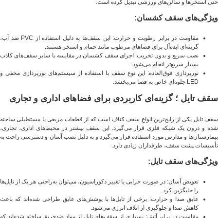
حتی استخرها و سالن‌های ورزشی تبدیل کرده است.
ویژگی‌های سقف کشسان:
مقاومت در برابر رطوبت و حرارت: این سقف‌ها به دلیل استفاده از PVC ضد آب،
گزینه‌ای ایده‌آل برای فضاهای مرطوب مانند حمام و استخر هستند.
نصب سریع و بدون تخریب: اجرای سقف کشسان در مقایسه با سایر سقف‌های کاذب
بسیار سریع‌تر انجام می‌شود.
نورپردازی فوق‌العاده: این نوع سقف با استفاده از سیستم‌های نورپردازی مخفی و
LED جلوه‌ای خاص به فضا می‌بخشد.
سقف تایل ؛ گزینه‌ای کاربردی برای فضاهای اداری و تجاری
سقف تایل یکی از رایج‌ترین انواع سقف کناف است که از قطعات مربعی یا مستطیلی ساخته
شده و درون یک شبکه فلزی قرار می‌گیرد. این سقف بیشتر در محیط‌های اداری، تجاری،
بیمارستان‌ها و مدارس مورد استفاده قرار می‌گیرد و به دلیل نصب آسان و دسترسی راحت به
تأسیسات پشت سقف، طرفداران زیادی دارد.
ویژگی‌های سقف تایل:
تعویض آسان: در صورت خرابی یا تغییر دکوراسیون، می‌توان به‌راحتی هر یک از تایل‌ها
را جایگزین کرد.
عایق صدا و حرارت: برخی از تایل‌ها با پوشش‌های عایق طراحی شده‌اند که باعث
کاهش صدا و جلوگیری از اتلاف انرژی می‌شود.
مقاومت در برابر آتش: بسیاری از سقف‌های تایل از مواد ضدحریق ساخته شده‌اند که