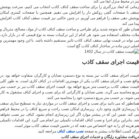
نیز در محیط منزل ایفا می کند.
زمانی که ابعاد بزرگتری را برای ساخت سقف کناف کاذب انتخاب می ‌کنیم، سرعت پوشش
سقف با صفحات گچی روکش دار را افزایش می دهیم. همچنین با صفحات کمتری امکان
پوشش ‌دهی سقف را فراهم می آوریم. در چنین حالتی نیز قیمت سقف کناف کاذب افزایش
پیدا می کند.
همان طور که متوجه شدید برای طراحی و ساخت سقف کناف کاذب از مواد، مصالح، متریال و
ملات مختلف استفاده می شود. هر کدام از این ترکیبات بسته به نوع قیمتی که در بازار دارد،
می تواند در قیمت نهایی سقف کناف کاذب تاثیر مستقیم داشته باشد. با این وجود مهمترین و
اصلی ترین ماده در ساختار کناف کاذب گچ است.
قیمت اجرای سقف کاذب
قیمت اجرای سقف کاذب نیز بسته به نوع دستمزد نصابان و کارگران متفاوت خواهد بود. در
واقع نصب و اجرای سقف کاذب یکی از مهمترین اقدامات در کناف کاری است. به طور کلی
قیمت سقف کاذب برحسب متر مربع خواهد بود. قیمت اجرای سقف کاذب نیز بر حسب متر
مربع محاسبه می گردد. یعنی نصابان و کارگرانی که برای نصب و اجرای کناف مشغول به کار
می شوند، بر حسب متر مربع دستمزد خود را محاسبه می کنند.
همانطور که می دانید برای نصب و اجرای سقف کاذب در مواردی نیاز به تسطیح سازی سقف
یا زیرسازی فلزی وجود دارد. زیرسازی امکان نصب راحت و سریع کناف را در محیط فراهم
می کند. ضمن این که در بیشتر موارد اگر این زیرسازی انجام نشود، کناف نیز نصب نخواهد
شد. بنابراین برای اجرا و نصب کناف اقدامات تکمیلی نیز انجام می گیرد. این اقدامات تکمیلی
هم هزینه ای را به خود اختصاص می ‌دهند که در تخمین قیمت سقف کاذب موثر است.
برای کسب اطلاعات بیشتر به صفحه
نصب سقف کناف
مراجعه کنید.
دریافت مشاوره رایگان و خدمات اجرای سقف کاذب