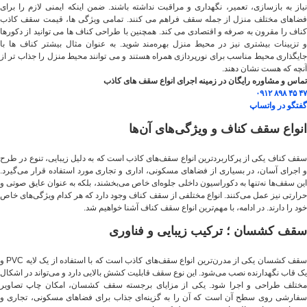
نیاز به بازسازی، تعمیر، نگهداری و مراقبت نداشته باشند. ضمن اینکه ایمنی لازم را برای
فضاهای مختلف منزل از جمله سقف فراهم می کنند. تمامی ویژگی ها، قیمت سقف کاذب
کناف را مقرون به صرفه و اقتصادی می کند. همچنین با طراحی کناف ها می توانید از دکورها
و تزیینات بیشتری نیز در محیط منزل بهره‌مند شوید. به عنوان مثال بیشتر کناف ها با
جایگذاری محیط مناسب برای نورپردازی همراه هستند و می توانند محیط منزل را جذاب تر از
آنچه که هست نشان دهند.
تماس و مشاوره رایگان در زمینه اجرای انواع سقف های کاذب
۴۷ ۴۵ ۸۹۸ ۰۹۱۲
گفتگو در واتساپ
انواع سقف کناف و ویژگی‌های آن‌ها
سقف کناف یکی از پرکاربردترین انواع سقف‌های کاذب است که به دلیل زیبایی، تنوع در طرح
و اجرای آسان، در بسیاری از فضاهای مسکونی، اداری و تجاری مورد استفاده قرار می‌گیرد.
این سقف‌ها نه‌تنها به دکوراسیون داخلی جلوه‌ای خاص می‌بخشند، بلکه به عنوان عایق صوتی و
حرارتی نیز عمل می‌کنند. انواع مختلفی از سقف کناف وجود دارد که هر کدام ویژگی‌های خاص
خود را دارند. در ادامه، با مهم‌ترین انواع سقف کناف آشنا خواهیم شد.
سقف کشسان ؛ ترکیب زیبایی و فناوری
سقف کشسان یکی از مدرن‌ترین انواع سقف‌های کاذب است که با استفاده از یک لایه PVC و
یک قاب نگهدارنده نصب می‌شود. این نوع سقف قابلیت کشش بالایی دارد و می‌تواند در اشکال
مختلف طراحی و اجرا شود. یکی از مزایای برجسته سقف کشسان، امکان چاپ تصاویر
سفارشی روی سطح آن است که آن را به گزینه‌ای جذاب برای فضاهای مسکونی، تجاری و