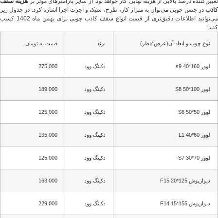
عیین‌کننده درصد بالایی از هزینه نهایی کار خواهد بود. از سایر پارامترهای موثر بر
هزینه سقف
کاذب
در جنس چوبی می‌توان به متراژ کار، طرح، سبک و اجرت اجرا اشاره کرد. در جدول زیر
می‌توانید اطلاعات دقیق‌تری از قیمت انواع سقف کاذب چوبی برای بهمن ماه 1402 کسب
کنید:
نوع چوب و ابعاد آن(عرض*قطر)
برند
قیمت به تومان
لوور 160*40 s9
دکینگ وود
275.000
لوور 100*50 S8
دکینگ وود
189.000
لوور 50*50 S6
دکینگ وود
125.000
لوور 60*40 L1
دکینگ وود
135.000
لوور 70*30 S7
دکینگ وود
125.000
دیوارپوش 125*20 F15
دکینگ وود
163.000
دیوارپوش 155*15 F14
دکینگ وود
229.000