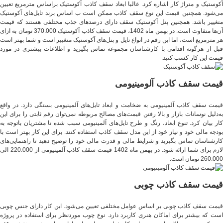
آکوستیک و متراژ کار اشاره کرد. غالبا ابعاد سقف کاذب آکوستیک براساس مترمربع تعیین
می‌شود. همچنین قیمت این نوع سقف کاذب ممکن است ب اساس برند تایل‌های آکوستیک
متغییر باشد. همچنین پنل آکوستیک سقف دارای درصدهای جذب مختلفی هستند که قیمت
آن‌ها متفاوت است. در بهمن ماه 1402، قیمت سقف کاذب آکوستیک 370.000 تومان به ازای
هر مترمربع است، اما این رقم در انواع تایل و پنل‌های آکوستیک متغییر است و شما بهتر است
قبل از هرگونه اقدامی با کارشناسان مجموعه تماس بگیرید و اطلاعات بیشتری در مورد
قیمت این کار کسب کنید.
قیمت سقف کاذب آلومینیومی
قیمت سقف کاذب آلمینیومی به ضخامت و ابعاد تایل‌های آلمینیومی بستگی دارد. در واقع
به‌دلیل نوسانات بازار و بالا رفتن قیمت‌های مصالح مربوطه نمی‌توان رقم ثابتی را برای این
کار بیان کرد. تنوع ابعاد، رنگ و طرح تایل‌های آلمینیومی سبب شده تا مشتریان باتوجه به
بودجه مالی خود و نیاز خود از این مدل سقف کاذب استفاده کنند. برای این کار بهتر است با
کارشناسان تماس بگیرید و شرایط مالی و قدرت مالی خود را توضیح دهید تا راهنمایی‌های
لازم برای شما ارائه شود. در بهمن ماه 1402 قیمت سقف کاذب آلمینیومی از 220.000 الی
260.000 تومان است.
قیمت سقف کاذب چوبی
قیمت سقف کاذب چوبی بر اساس عوامل مختلفی تعیین می‌شود. این کار دارای جنس چوبی
است که بیشتر برای اماکان هنری کاربرد دارد. نوع چوب موردنظر برای استفاده در پروژه