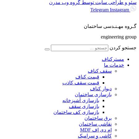
سئو و طراحی سایت توسط گروه وب مدرن
Telegram
Instagram
گـروه مهـنـدسی ساختمان
engineering group
جستجو کردن
مسترکناف
خدمات ما
سقف کناف
قیمت کناف
قیمت سقف کاذب
دیوار کناف
بازسازی ساختمان
بازسازی آشپزخانه
بازسازی سقف
بازسازی کف ساختمان
برق ساختمان
نقاشی ساختمان
ام دی اف MDF
کاشی و سرامیک