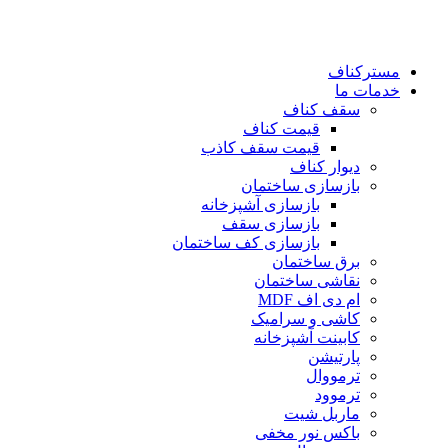
رش
ه
حتوا
مسترکناف
خدمات ما
سقف کناف
قیمت کناف
قیمت سقف کاذب
دیوار کناف
بازسازی ساختمان
بازسازی آشپزخانه
بازسازی سقف
بازسازی کف ساختمان
برق ساختمان
نقاشی ساختمان
ام دی اف MDF
کاشی و سرامیک
کابینت آشپزخانه
پارتیشن
ترمووال
ترموود
ماربل شیت
باکس نور مخفی