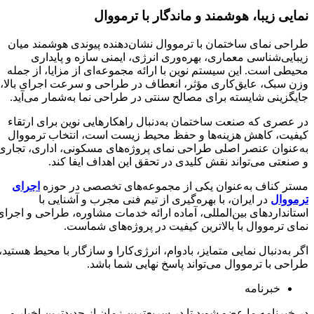
نمایی زیبا، هوشمند و ماندگار با ترمووال
طراحی نمای ساختمان با ترمووال نشان‌دهنده پیوندی هوشمند میان
زیبایی‌شناسی معماری، بهره‌وری انرژی، ایمنی سازه و پایداری
محیطی است. این سیستم نوین با ارائه مجموعه‌ای از مزایا، از جمله
وزن سبک، عایق‌کاری مؤثر، انعطاف در طراحی و سرعت اجرای بالا،
جایگزینی شایسته برای مصالح سنتی در طراحی نما به‌شمار می‌آید.
در عصری که صنعت ساختمان به‌دنبال راهکارهایی نوین برای ارتقاء
کیفیت، کاهش هزینه‌ها و حفظ محیط زیست است، انتخاب ترمووال
به‌عنوان عنصر اصلی طراحی نمای پروژه‌های مسکونی، اداری، تجاری
و صنعتی می‌تواند نقش کلیدی در تحقق این اهداف ایفا کند.
مستر کناف به‌عنوان یکی از مجموعه‌های تخصصی در حوزه
اجرای
ترمووال
در ایران، با بهره‌گیری از تیم فنی مجرب و آشنایی با
استانداردهای بین‌المللی، آماده ارائه خدمات مشاوره، طراحی و اجرای
نمای ترمووال با بالاترین کیفیت در پروژه‌های شماست.
اگر به‌دنبال نمایی متمایز، بادوام، انرژی‌کارا و سازگار با محیط هستید،
طراحی با ترمووال می‌تواند پاسخ نهایی شما باشد.
خبرنامه
در خبرنامه ما عضو شوید تا در سریعترین زمان از جدیدترین اخبار و