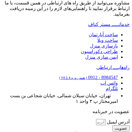
مشاوره می‌توانید از طریق راه های ارتباطی در همین قسمت، با ما
ارتباط برقرار نمایید تا راهنمایی‌های لازم را در این زمینه دریافت
بفرمایید.
خدماتـــــ
مستر کناف
ساخت آپارتمان
ساخت ویلا
بازسازی منزل
طراحی دکوراسیون
ایمن سازی منزل
راه‌هایــــ
ارتباطی
8984547 - 0912
( همه روزه ۸ تا ۲4 )
واتس اپ
تلگرام
تهران، خیابان سبلان شمالی، خیابان شجاعی بن بست
امیرمختار پ ۳ واحد ۱
عضویت در خبرنامه
آدرس ایمیل
عضویت