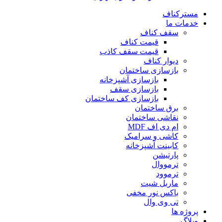
مسترکناف
خدمات ما
سقف کناف
قیمت کناف
قیمت سقف کاذب
دیوار کناف
بازسازی ساختمان
بازسازی آشپزخانه
بازسازی سقف
بازسازی کف ساختمان
برق ساختمان
نقاشی ساختمان
ام دی اف MDF
کاشی و سرامیک
کابینت آشپزخانه
پارتیشن
ترمووال
ترموود
ماربل شیت
باکس نور مخفی
تی وی وال
پروژه ها
وبلاگ