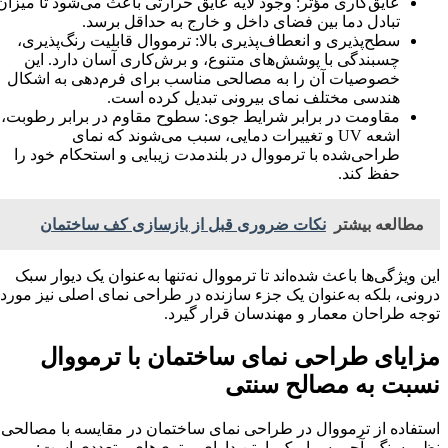
عایق‌کاری مؤثر: وجود لایه عایق حرارتی باعث می‌شود تا میزان
تبادل دما بین فضای داخل و خارج به حداقل برسد.
سطح‌پذیری و انعطاف‌پذیری بالا: ترمووال قابلیت رنگ‌پذیری،
چسبندگی با پوشش‌های متنوع، و برش‌کاری آسان دارد. این
خصوصیات آن را به مصالحی مناسب برای فرم‌دهی به اشکال
هندسی مختلف نمای بیرونی تبدیل کرده است.
مقاومت در برابر شرایط جوی: سطوح مقاوم در برابر رطوبت،
اشعه UV و تغییرات دمایی، سبب می‌شوند که نمای
طراحی‌شده با ترمووال در بلندمدت زیبایی و استحکام خود را
حفظ کند.
مطالعه بیشتر
نکات ضروری قبل از بازسازی کف ساختمان
این ویژگی‌ها باعث شده‌اند تا ترمووال نه‌تنها به‌عنوان یک دیوار سبک
درونی، بلکه به‌عنوان یک جزء سازنده در طراحی نمای اصلی نیز مورد
توجه طراحان معمار و مهندسان قرار گیرد.
مزایای طراحی نمای ساختمان با ترمووال
نسبت به مصالح سنتی
استفاده از ترمووال در طراحی نمای ساختمان در مقایسه با مصالحی
نظیر سنگ، آجر، سرامیک یا بتن دارای برتری‌های متعددی است: