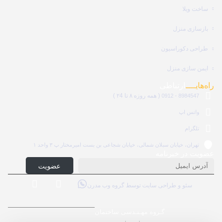
ساخت ویلا
بازسازی منزل
طراحی دکوراسیون
ایمن سازی منزل
راه‌هایــــ
ارتباطی
( همه روزه ۸ تا ۲4 )
8984547 - 0912
واتس اپ
تلگرام
تهران، خیابان سبلان شمالی، خیابان شجاعی بن بست امیرمختار پ ۳ واحد ۱
عضویت در خبرنامه
عضویت
سئو و طراحی سایت توسط گروه وب مدرن
گـروه مهـنـدسی ساختمان