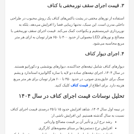
۳. قیمت اجرای سقف نورمخفی با کناف
استفاده از نورهای مخفی در پشت باکس‌های کناف یک روش محبوب در طراحی
داخلی مدرن است. این سبک، نه‌تنها زیبایی فضا را افزایش می‌دهد، بلکه به
نورپردازی غیرمستقیم و یکنواخت کمک می‌کند. قیمت اجرای سقف نورمخفی با
مصالح و نورهای LED معمولی از حدود ۴۰۰ تا ۶۵۰ هزار تومان به ازای هر متر
مربع محاسبه می‌شود.
۴. اجرای دیوار کناف
دیوارهای کناف شامل تیغه‌های جداکننده، دیوارهای پوششی و دکوراتیو هستند.
در سال ۱۴۰۴، اجرای تیغه‌های ساده دو لایه با سازه گالوانیزه استاندارد و پشم
سنگ برای عایق‌بندی صوتی، در حدود ۴۵۰ تا ۶۰۰ هزار تومان برای هر متر مربع
هزینه دارد. برای اطلاع از
قیمت کناف
کلیک کنید.
تحلیل نوسانات قیمت اجرای کناف در سال ۱۴۰۴
در نیمه اول سال ۱۴۰۴، شاهد افزایش حدود ۱۵ تا ۲۵ درصدی قیمت اجرای کناف
نسبت به سال گذشته هستیم. این افزایش ناشی از:
رشد نرخ ارز و تأثیر آن بر قیمت مصالح وارداتی
افزایش نرخ دستمزدها بر مبنای مصوبه‌های کارگری