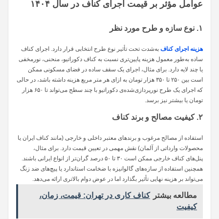
عوامل مؤثر بر قیمت اجرای کناف در سال ۱۴۰۴
۱. نوع سازه و طرح مورد نظر
هزینه اجرای کناف
به‌شدت تحت تأثیر نوع طرح انتخابی قرار دارد. اجرای کناف
ساده به‌طور معمول هزینه پایین‌تری نسبت به کناف دکوراتیو، منحنی، نورمخفی
یا چند لایه دارد. برای مثال، اجرای یک سقف ساده در فضای مسکونی ممکن
است بین ۲۵۰ تا ۳۵۰ هزار تومان به ازای هر متر مربع هزینه داشته باشد، در حالی
که اجرای یک طرح نورپردازی‌شده‌ی دکوراتیو با چند سطح می‌تواند تا ۶۵۰ هزار
تومان یا بیشتر نیز برسد.
۲. کیفیت مصالح و برند کناف
استفاده از مصالح مرغوب و برندهای معتبر داخلی و خارجی (مانند کناف ایران یا
محصولات وارداتی از آلمان) نقش مهمی در تعیین قیمت دارد. برای مثال،
پنل‌های کناف خارجی ممکن است ۳۰ تا ۵۰ درصد گران‌تر از انواع ایرانی باشند.
همچنین استفاده از سازه‌های گالوانیزه با ضخامت استاندارد یا پیچ‌های ضد زنگ
می‌تواند بر هزینه نهایی تأثیر بگذارد اما در عوض دوام بالاتری ارائه می‌دهد.
مطالعه بیشتر
کناف کاری در تهران: قیمت، زمان،
کیفیت