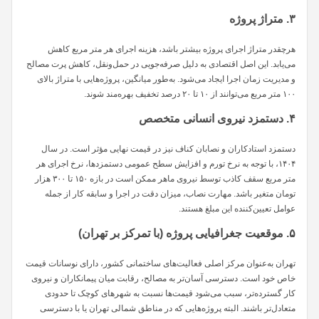
۳. متراژ پروژه
هرچقدر متراژ اجرای پروژه بیشتر باشد، هزینه اجرای هر متر مربع کاهش
می‌یابد. این اصل اقتصادی به دلیل صرفه‌جویی در حمل‌ونقل، کاهش پرت مصالح
و مدیریت زمان اجرا ایجاد می‌شود. به‌طور میانگین، پروژه‌هایی با متراژ بالای
۱۰۰ متر مربع می‌توانند از ۱۰ تا ۲۰ درصد تخفیف بهره‌مند شوند.
۴. دستمزد نیروی انسانی متخصص
دستمزد استادکاران و نصابان کناف نیز در قیمت نهایی مؤثر است. در سال
۱۴۰۴، با توجه به نرخ تورم و افزایش سطح عمومی دستمزدها، نرخ اجرای هر
متر مربع سقف کاذب توسط نیروی ماهر ممکن است در بازه ۱۵۰ تا ۳۰۰ هزار
تومان متغیر باشد. مهارت نصاب، میزان دقت در اجرا و سابقه کار از جمله
عوامل تعیین‌کننده این مبلغ هستند.
۵. موقعیت جغرافیایی پروژه (با تمرکز بر تهران)
تهران به‌عنوان مرکز اصلی فعالیت‌های ساختمانی کشور، دارای نوسانات قیمت
خاص خود است. دسترسی آسان‌تر به مصالح، رقابت میان پیمانکاران و نیروی
کار گسترده‌تر، سبب می‌شود قیمت‌ها نسبت به شهرهای کوچک تا حدودی
متعادل‌تر باشند. البته پروژه‌هایی که در مناطق شمالی تهران یا با دسترسی