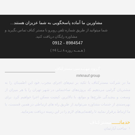
مشاورین ما آماده پاسخگویی به شما عزیزان هستند...
شما میتوانید از طریق شماره تلفن روبرو با مستر کناف تماس بگیرید و
مشاوره رایگان دریافت کنید.
8984547 - 0912
( هـمــه روزه ۸ تــا ۲4 )
گـروه مهـنـدسی مسترکناف
mrknauf group
ما در شرکت مسترکناف با تکیه بر تیم‌های اجرای مجرب خود این اطمینان را به
مشتریان گرامی می‌دهیم که پروژه‌های ساختمانی در شهر تهران را با هر میزان از
وسعت و پیچیدگی طرح‌ها و موانع، با بالاترین کیفیت ممکن اجرا خواهیم کرد. برای
بهره‌مندی از خدمات مشاوره می‌توانید از طریق راه های ارتباطی در همین قسمت، با
ما ارتباط برقرار نمایید تا راهنمایی‌های لازم را در این زمینه دریافت بفرمایید.
خدماتـــــ
مستر کناف
ساخت آپارتمان