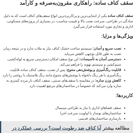
سقف کناف ساده: راهکاری مقرون‌به‌صرفه و کارآمد
سقف کناف ساده
یکی از ابتدایی‌ترین و پرکاربردترین انواع سقف‌های کناف است که به دلیل
سادگی در طراحی، سرعت نصب بالا و قیمت مناسب، در بسیاری از پروژه‌های مسکونی،
اداری و تجاری مورد استفاده قرار می‌گیرد.
ویژگی‌ها و مزایا:
نصب سریع و آسان:
سیستم ساخت خشک کناف نیاز به ملات ندارد و در نتیجه زمان
نصب به طور قابل توجهی کاهش می‌یابد.
دسترسی آسان به تأسیسات:
این نوع سقف امکان دسترسی سریع به لوله‌کشی،
سیم‌کشی و سیستم تهویه را فراهم می‌کند.
قابلیت رنگ‌آمیزی و پوشش‌دهی متنوع:
پس از نصب، سقف کناف ساده قابلیت
رنگ‌آمیزی با هر رنگ دلخواه یا پوشش‌های متنوع مانند رنگ پلاستیک یا روغنی را دارد.
کاهش وزن سازه:
در مقایسه با سقف‌های سنتی، سقف کناف بار مرده کمتری به
سازه وارد می‌کند که خصوصاً در ساختمان‌های مرتفع اهمیت دارد.
کاربردها:
سقف فضاهای اداری با نیاز به طراحی مینیمال
ساختمان‌های نوساز با اولویت سرعت اجرا
بازسازی ساختمان‌های قدیمی
مطالعه بیشتر
آیا کناف ضد رطوبت است؟ بررسی عملکرد در