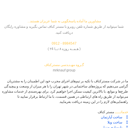
مشاورین ما آماده پاسخگویی به شما عزیزان هستند...
شما میتوانید از طریق شماره تلفن روبرو با مستر کناف تماس بگیرید و مشاوره رایگان
دریافت کنید.
8984547 - 0912
( هـمــه روزه ۸ تــا ۲4 )
گـروه مهـنـدسی مسترکناف
mrknauf group
ما در شرکت مسترکناف با تکیه بر تیم‌های اجرای مجرب خود این اطمینان را به مشتریان
گرامی می‌دهیم که پروژه‌های ساختمانی در شهر تهران را با هر میزان از وسعت و پیچیدگی
طرح‌ها و موانع، با بالاترین کیفیت ممکن اجرا خواهیم کرد. برای بهره‌مندی از خدمات مشاوره
می‌توانید از طریق راه های ارتباطی در همین قسمت، با ما ارتباط برقرار نمایید تا
راهنمایی‌های لازم را در این زمینه دریافت بفرمایید.
خدماتـــــ
مستر کناف
ساخت آپارتمان
ساخت ویلا
بازسازی منزل