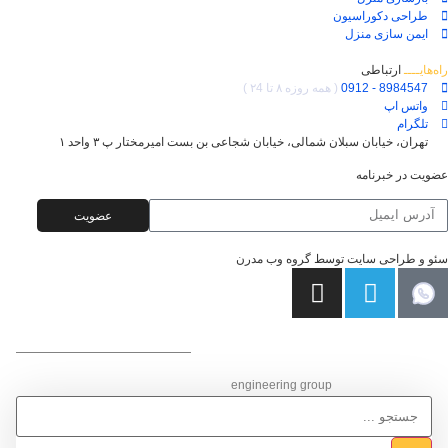
طراحی دکوراسیون
ایمن سازی منزل
راه‌هایــــ
ارتباطی
8984547 - 0912
( همه روزه ۸ تا ۲4 )
واتس اپ
تلگرام
تهران، خیابان سبلان شمالی، خیابان شجاعی بن بست امیرمختار پ ۳ واحد ۱
عضویت در خبرنامه
عضویت
سئو و طراحی سایت توسط گروه وب مدرن
گـروه مهـنـدسی ساختمان
engineering group