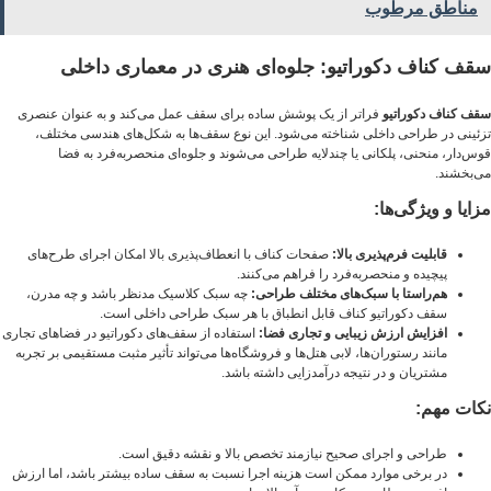
مناطق مرطوب
سقف کناف دکوراتیو: جلوه‌ای هنری در معماری داخلی
سقف کناف دکوراتیو
فراتر از یک پوشش ساده برای سقف عمل می‌کند و به عنوان عنصری
تزئینی در طراحی داخلی شناخته می‌شود. این نوع سقف‌ها به شکل‌های هندسی مختلف،
قوس‌دار، منحنی، پلکانی یا چندلایه طراحی می‌شوند و جلوه‌ای منحصربه‌فرد به فضا
می‌بخشند.
مزایا و ویژگی‌ها:
قابلیت فرم‌پذیری بالا:
صفحات کناف با انعطاف‌پذیری بالا امکان اجرای طرح‌های
پیچیده و منحصر‌به‌فرد را فراهم می‌کنند.
هم‌راستا با سبک‌های مختلف طراحی:
چه سبک کلاسیک مدنظر باشد و چه مدرن،
سقف دکوراتیو کناف قابل انطباق با هر سبک طراحی داخلی است.
افزایش ارزش زیبایی و تجاری فضا:
استفاده از سقف‌های دکوراتیو در فضاهای تجاری
مانند رستوران‌ها، لابی هتل‌ها و فروشگاه‌ها می‌تواند تأثیر مثبت مستقیمی بر تجربه
مشتریان و در نتیجه درآمدزایی داشته باشد.
نکات مهم:
طراحی و اجرای صحیح نیازمند تخصص بالا و نقشه دقیق است.
در برخی موارد ممکن است هزینه اجرا نسبت به سقف ساده بیشتر باشد، اما ارزش