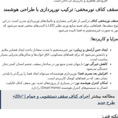
افزوده‌ی ظاهری و کاربردی آن بالاتر است.
سقف کناف نورمخفی: ترکیب نورپردازی با طراحی هوشمند
سقف نورمخفی کناف
ترکیبی از طراحی معماری و تکنیک‌های نورپردازی مدرن است. در این
نوع سقف‌ها، فضاهایی برای تعبیه منابع نوری نظیر LED یا لامپ‌های مخفی تعبیه می‌شود که
نور به صورت غیرمستقیم به فضا تابیده می‌شود.
مزایا و کاربردها:
ایجاد حس آرامش و زیبایی:
نور غیرمستقیم با شدت متعادل باعث ایجاد فضایی ملایم
و دلنشین می‌شود که برای فضاهای مسکونی، اتاق خواب‌ها و سالن‌های پذیرایی بسیار
مناسب است.
کاهش خیرگی نور:
با پنهان شدن منبع نور در ساختار سقف، چشم انسان کمتر دچار
خستگی می‌شود.
افزایش بعد بصری فضا:
نورپردازی هوشمندانه می‌تواند ابعاد فضا را بزرگ‌تر یا بلندتر
نشان دهد، که در فضاهای کوچک کاربردی است.
امکان کنترل هوشمند نور:
در بسیاری از پروژه‌های جدید، نور سقف کناف قابلیت
اتصال به سیستم‌های کنترل هوشمند (Smart Home) را دارد.
مطالعه بیشتر
اجرای کناف سقف دستشویی و حمام | ✅20+
طرح جدید
نکته فنی: