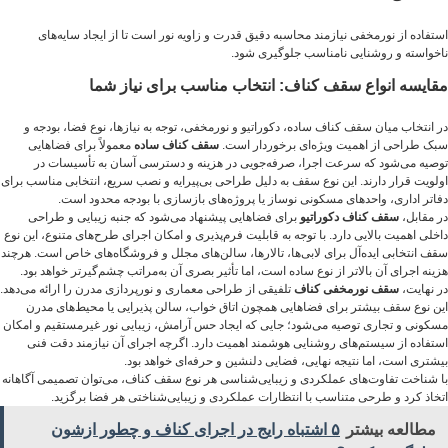
استفاده از نورمخفی نیازمند محاسبه دقیق قدرت و زاویه نور است تا از ایجاد سایه‌های
ناخواسته و روشنایی نامناسب جلوگیری شود.
مقایسه انواع سقف کناف: انتخاب مناسب برای نیاز شما
در انتخاب میان سقف کناف ساده، دکوراتیو و نورمخفی، توجه به نیازها، نوع فضا، بودجه و
سبک طراحی از اهمیت ویژه‌ای برخوردار است.
سقف کناف ساده
معمولاً برای فضاهایی
توصیه می‌شود که سرعت اجرا، صرفه‌جویی در هزینه و دسترسی آسان به تأسیسات در
اولویت قرار دارند. این نوع سقف به دلیل طراحی بی‌پیرایه و نصب سریع، انتخابی مناسب برای
دفاتر اداری، واحدهای مسکونی نوساز یا پروژه‌های بازسازی با بودجه محدود است.
در مقابل،
سقف کناف دکوراتیو
برای فضاهایی پیشنهاد می‌شود که جنبه زیبایی و طراحی
داخلی اهمیت بالایی دارد. با توجه به قابلیت فرم‌پذیری و امکان اجرای طرح‌های متنوع، این نوع
سقف انتخابی ایده‌آل برای لابی‌ها، تالارها، سالن‌های مجلل و فروشگاه‌های خاص است. هرچند
هزینه اجرای آن بالاتر از نوع ساده است، اما تأثیر بصری آن به‌مراتب چشم‌گیرتر خواهد بود.
در نهایت،
سقف نورمخفی کناف
تلفیقی از طراحی معماری و نورپردازی مدرن را ارائه می‌دهد.
این نوع سقف بیشتر برای فضاهایی همچون اتاق خواب، سالن پذیرایی یا محیط‌های مدرن
مسکونی و تجاری توصیه می‌شود؛ جایی که ایجاد حس آرامش، زیبایی نور غیرمستقیم و امکان
استفاده از سیستم‌های روشنایی هوشمند اهمیت دارد. اگرچه اجرای آن نیازمند دقت فنی
بیشتری است، اما نتیجه نهایی، فضایی دلنشین و حرفه‌ای خواهد بود.
با شناخت تفاوت‌های عملکردی و زیبایی‌شناسی هر نوع سقف کناف، می‌توان تصمیمی آگاهانه
اتخاذ کرد و طرحی متناسب با انتظارات عملکردی و زیبایی‌شناختی هر فضا برگزید.
مطالعه بیشتر
۵ اشتباه رایج در اجرای کناف و چطور ازشون