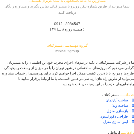
مشاورین ما آماده پاسخگویی به شما عزیزان هستند...
شما میتوانید از طریق شماره تلفن روبرو با مستر کناف تماس بگیرید و مشاوره رایگان
دریافت کنید.
8984547 - 0912
( هـمــه روزه ۸ تــا ۲4 )
گـروه مهـنـدسی مسترکناف
mrknauf group
ما در شرکت مسترکناف با تکیه بر تیم‌های اجرای مجرب خود این اطمینان را به مشتریان
گرامی می‌دهیم که پروژه‌های ساختمانی در شهر تهران را با هر میزان از وسعت و پیچیدگی
طرح‌ها و موانع، با بالاترین کیفیت ممکن اجرا خواهیم کرد. برای بهره‌مندی از خدمات مشاوره
می‌توانید از طریق راه های ارتباطی در همین قسمت، با ما ارتباط برقرار نمایید تا
راهنمایی‌های لازم را در این زمینه دریافت بفرمایید.
خدماتـــــ
مستر کناف
ساخت آپارتمان
ساخت ویلا
بازسازی منزل
طراحی دکوراسیون
ایمن سازی منزل
راه‌هایــــ
ارتباطی