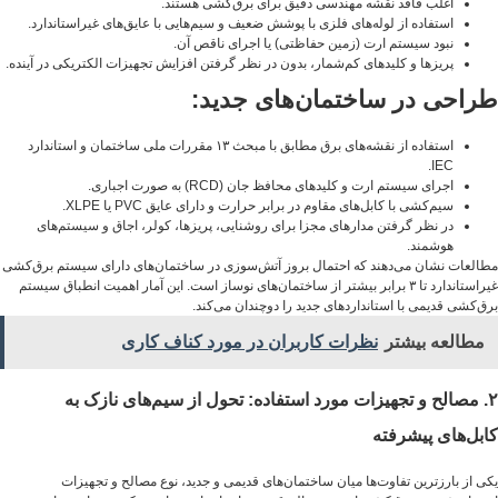
اغلب فاقد نقشه مهندسی دقیق برای برق‌کشی هستند.
استفاده از لوله‌های فلزی با پوشش ضعیف و سیم‌هایی با عایق‌های غیراستاندارد.
نبود سیستم ارت (زمین حفاظتی) یا اجرای ناقص آن.
پریزها و کلیدهای کم‌شمار، بدون در نظر گرفتن افزایش تجهیزات الکتریکی در آینده.
طراحی در ساختمان‌های جدید:
استفاده از نقشه‌های برق مطابق با مبحث ۱۳ مقررات ملی ساختمان و استاندارد
IEC.
اجرای سیستم ارت و کلیدهای محافظ جان (RCD) به صورت اجباری.
سیم‌کشی با کابل‌های مقاوم در برابر حرارت و دارای عایق PVC یا XLPE.
در نظر گرفتن مدارهای مجزا برای روشنایی، پریزها، کولر، اجاق و سیستم‌های
هوشمند.
مطالعات نشان می‌دهند که احتمال بروز آتش‌سوزی در ساختمان‌های دارای سیستم برق‌کشی
غیراستاندارد تا ۳ برابر بیشتر از ساختمان‌های نوساز است. این آمار اهمیت انطباق سیستم
برق‌کشی قدیمی با استانداردهای جدید را دوچندان می‌کند.
مطالعه بیشتر
نظرات کاربران در مورد کناف کاری
۲. مصالح و تجهیزات مورد استفاده: تحول از سیم‌های نازک به
کابل‌های پیشرفته
یکی از بارزترین تفاوت‌ها میان ساختمان‌های قدیمی و جدید، نوع مصالح و تجهیزات