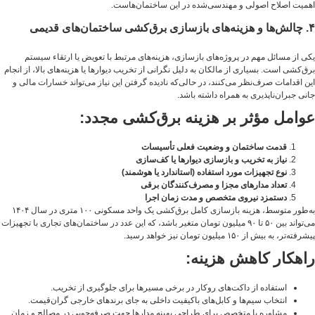
اهمیت اصلاح اصولی و مهندسی‌شده در این ساختمان‌هاست.
۴. چالش‌ها و هزینه‌های بازسازی برق‌کشی ساختمان‌های قدیمی
یکی از مسائل مهم در پروژه‌های بازسازی، هزینه‌های مرتبط با تعویض یا ارتقاء سیستم
برق‌کشی است. بسیاری از مالکان به دلیل نگرانی از تخریب دیوارها یا هزینه‌های بالا، از انجام
این اقدامات صرف‌نظر می‌کنند، در حالی‌که نادیده گرفتن این نیاز می‌تواند خسارات مالی و
جانی جبران‌ناپذیری به همراه داشته باشد.
عوامل مؤثر بر هزینه برق‌کشی مجدد:
قدمت ساختمان و وضعیت فعلی تأسیسات
نیاز به تخریب و بازسازی دیوارها یا کف‌سازی
نوع تجهیزات مورد استفاده (استاندارد یا هوشمند)
تعداد مدارهای مجزا و مصرف‌کنندگان برقی
دستمزد نیروی متخصص و مدت زمان اجرا
به‌طور متوسط، هزینه بازسازی کامل برق‌کشی یک واحد مسکونی ۱۰۰ متری در سال ۱۴۰۴
می‌تواند بین ۵۰ تا ۹۰ میلیون تومان متغیر باشد، که این عدد در ساختمان‌های تجاری با تجهیزات
پیشرفته‌تر، به بیش از ۱۵۰ میلیون تومان نیز خواهد رسید.
راهکار کاهش هزینه:
استفاده از داکت‌های روکار در برخی مسیرها برای جلوگیری از تخریب.
انتخاب سیم‌ها و کابل‌های باکیفیت داخلی به جای برندهای خارجی گران‌قیمت.
مشاوره با متخصص برای طراحی بهینه مدارها جهت صرفه‌جویی در مصالح و زمان.