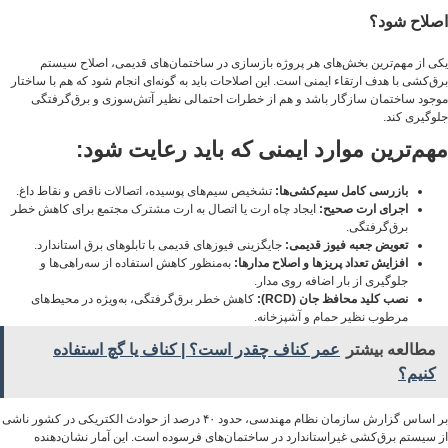
اصلاح شود؟
یکی از مهم‌ترین بخش‌های هر پروژه بازسازی در ساختمان‌های قدیمی، اصلاح سیستم
برق‌کشی با هدف ارتقاء ایمنی است. این اصلاحات باید به گونه‌ای انجام شود که هم با ساختار
موجود ساختمان سازگار باشد و هم از خطرات احتمالی نظیر آتش‌سوزی و برق‌گرفتگی
جلوگیری کند.
مهم‌ترین موارد ایمنی که باید رعایت شود:
بازرسی کامل سیم‌کشی‌ها:
تشخیص سیم‌های پوسیده، اتصالات ناقص و نقاط داغ.
اجرای ارت صحیح:
ایجاد چاه ارت یا اتصال به ارت مشترک مجتمع برای کاهش خطر
برق‌گرفتگی.
تعویض جعبه فیوز قدیمی:
جایگزینی فیوزهای قدیمی با تابلوهای برق استاندارد.
افزایش تعداد پریزها و اصلاح مدارها:
به‌منظور کاهش استفاده از سه‌راهی‌ها و
جلوگیری از بار اضافه روی مدار.
نصب کلید محافظ جان (RCD):
کاهش خطر برق‌گرفتگی، به‌ویژه در محیط‌های
مرطوب نظیر حمام و آشپزخانه.
مطالعه بیشتر
عمر کناف چقدر است؟ | کناف یا گچ استفاده
کنیم؟
بر اساس گزارش سازمان نظام مهندسی، حدود ۴۰ درصد از حوادث الکتریکی در کشور ناشی
از سیستم برق‌کشی غیراستاندارد در ساختمان‌های فرسوده است. این آمار نشان‌دهنده