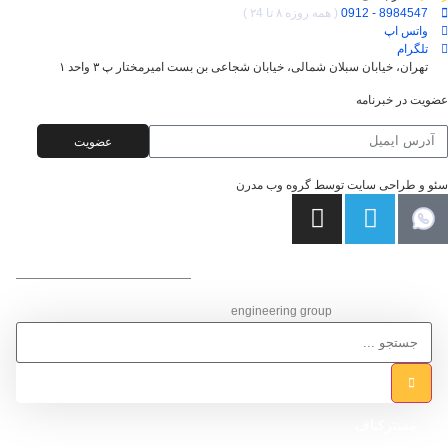
8984547 - 0912
( همه روزه ۸ تا ۲4 )
واتس اپ
تلگرام
تهران، خیابان سبلان شمالی، خیابان شجاعی بن بست امیرمختار پ ۳ واحد ۱
عضویت در خبرنامه
عضویت
سئو و طراحی سایت توسط گروه وب مدرن
گـروه مهـنـدسی ساختمان
engineering group
مسترکناف