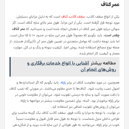
عمر کناف
یکی از انواع سقف کاذب،
سقف کاذب کناف
است که به دلیل مزایای بسیارش،
مورد توجه قرار گرفته است. یکی از این مزایا، طول عمر بالای سازه کناف است. اگر
عمر کناف
سوالی درباره طول عمر کناف در ذهنتان ایجاد شده است و نمیدانید که
چقدر است
، باید بگویم که معمولاً طول عمر این سازه در حدود 10 تا 15 سال است.
اما باید توجه داشت که عوامل متعددی در تعیین طول عمر آن تأثیرگذار هستند، از
جمله نوع مصالح استفاده شده، روش اجرا، کیفیت بتونه و رنگ و در کل، مهارت
معمار و کیفیت کار انجام شده.
مطالعه بیشتر
آشنایی با انواع خدمات برقکاری و
روش‌های انجام آن
همچنین، در مورد مقاومت کناف در برابر
زلزله
، باید بگویم که اگر استانداردها و
اصول نصب رعایت شود، کناف‌ها تا حدی مقاوم می‌باشند. در صورتی که نصب کناف
با دقت صورت گیرد و سازه به درستی تقویت شود، می‌توان از مقاومت خوبی در
برابر زلزله برخوردار بود. البته، برای تضمین مقاومت بیشتر در مواجهه با زلزله،
می‌توان از روش‌های تقویت اضافی نیز استفاده کرد.
در نهایت، با توجه به مزایا و نکات فوق، سقف کاذب کناف یک گزینه مناسب برای
طراحی داخلی منزل شماست. با توجه به طول عمر قابل قبول و مقاومت نسبتاً
خوب در برابر زلزله، می‌توانید به طور طولانی از این سازه لذت ببرید و از شکل‌دهی