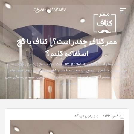
8984547 - 0912
عمر کناف چقدر است؟ | کناف یا گچ
استفاده کنیم؟
عمر کناف چقدر است و مزایای استفاده از کناف نسبت به مصالح دیگر مثل گچ چیست؟
برای رسیدن و آگاهی از پاسخ این سوالات با مستر کناف همراه باشید: عمر کناف چقدر
است؟ ، دوام بیشتر اگر شما به دنبال استفاده از پانل‌های گچی برای مرمت و زیباسازی منزل
خود هستید،…
9 می 2023
بدون دیدگاه