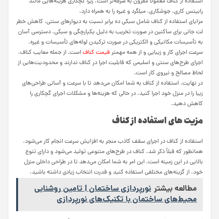
استفاده از کناف معمولاً مقرون به صرفه‌تر است، زیرا گچکاری هزینه‌هایی مانند
رابیتس کاری، جوشکاری، میلگرد و غیره را به همراه دارد.
مزایای استفاده از کناف شامل سبکی ده برابر نسبت به دیوارهای سنتی، کاهش خطر
لت جانی برای ساکنین در صورت تخریب به دلیل یکپارچگی و سبکی، دسترسی آسان
به تأسیسات مکانیکی و الکتریکی در صورت ترکیدن لوله‌های تأسیسات و غیره،
سرعت اجرای کار و زیبایی و از همه مهمتر
قیمت کناف
است. از جمله معایب کناف،
اجرای طرح‌های سنتی و اسلیمی که قابلیت اجرا در کناف ندارند و محدودیت‌هایی از
لحاظ مصالح و نیروی کار است.
در نهایت، استفاده از کناف به شما امکان می‌دهد تا با سرعت و آسانی طراحی‌های
زیبا را در منزل خود اجرا کنید، در حالی که هزینه‌ها و مشکلات اجرای گچکاری را
کاهش دهید.
مزیت های استفاده از کناف
استفاده از کناف در اجرای سقف کاذب منجر به افزایش سرعت انجام کار می‌شود.
همانطور که قبلاً ذکر شد، کناف در طرح‌های متنوعی تولید می‌شود و دارای تنوع
بالایی در این زمینه است. این امر به شما امکان می‌دهد تا در طراحی داخلی منزل
خود، از گزینه‌های مختلفی استفاده کنید و قدرت انتخاب زیادی داشته باشید.
مطالعه بیشتر
نورپردازی ساختمان | تامین روشنایی
محیط‌های ساختمان با تکنیک‌های نورپردازی