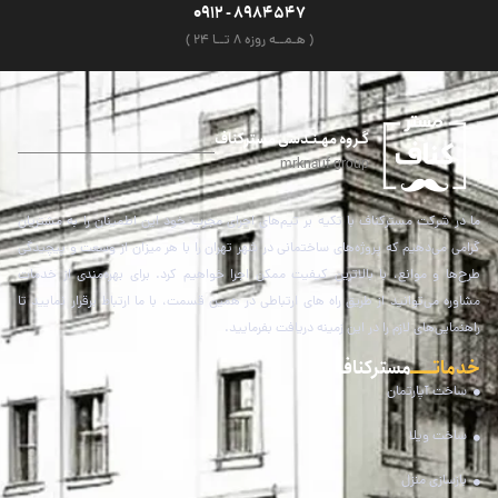
8984547 - 0912
( هـمــه روزه ۸ تــا ۲4 )
گـروه مهـنـدسی مسترکناف
mrknauf group
ما در شرکت مسترکناف با تکیه بر تیم‌های اجرای مجرب خود این اطمینان را به مشتریان
گرامی می‌دهیم که پروژه‌های ساختمانی در شهر تهران را با هر میزان از وسعت و پیچیدگی
طرح‌ها و موانع، با بالاترین کیفیت ممکن اجرا خواهیم کرد. برای بهره‌مندی از خدمات
مشاوره می‌توانید از طریق راه های ارتباطی در همین قسمت، با ما ارتباط برقرار نمایید تا
راهنمایی‌های لازم را در این زمینه دریافت بفرمایید.
خدماتـــــ
مستر کناف
ساخت آپارتمان
ساخت ویلا
بازسازی منزل