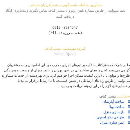
مشاورین ما آماده پاسخگویی به شما عزیزان هستند...
شما میتوانید از طریق شماره تلفن روبرو با مستر کناف تماس بگیرید و مشاوره رایگان
دریافت کنید.
8984547 - 0912
( هـمــه روزه ۸ تــا ۲4 )
گـروه مهـنـدسی مسترکناف
mrknauf group
ما در شرکت مسترکناف با تکیه بر تیم‌های اجرای مجرب خود این اطمینان را به مشتریان
گرامی می‌دهیم که پروژه‌های ساختمانی در شهر تهران را با هر میزان از وسعت و پیچیدگی
طرح‌ها و موانع، با بالاترین کیفیت ممکن اجرا خواهیم کرد. برای بهره‌مندی از خدمات مشاوره
می‌توانید از طریق راه های ارتباطی در همین قسمت، با ما ارتباط برقرار نمایید تا
راهنمایی‌های لازم را در این زمینه دریافت بفرمایید.
خدماتـــــ
مستر کناف
ساخت آپارتمان
ساخت ویلا
بازسازی منزل
طراحی دکوراسیون
ایمن سازی منزل