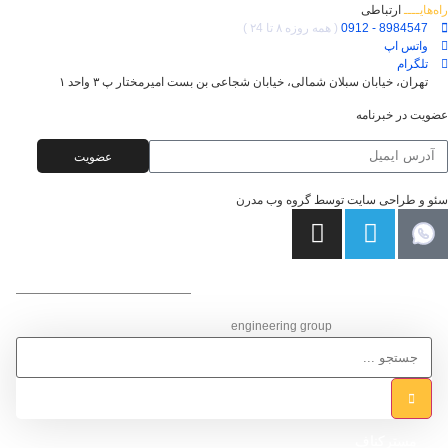
راه‌هایــــ
ارتباطی
8984547 - 0912
( همه روزه ۸ تا ۲4 )
واتس اپ
تلگرام
تهران، خیابان سبلان شمالی، خیابان شجاعی بن بست امیرمختار پ ۳ واحد ۱
عضویت در خبرنامه
عضویت
سئو و طراحی سایت توسط گروه وب مدرن
گـروه مهـنـدسی ساختمان
engineering group
مسترکناف