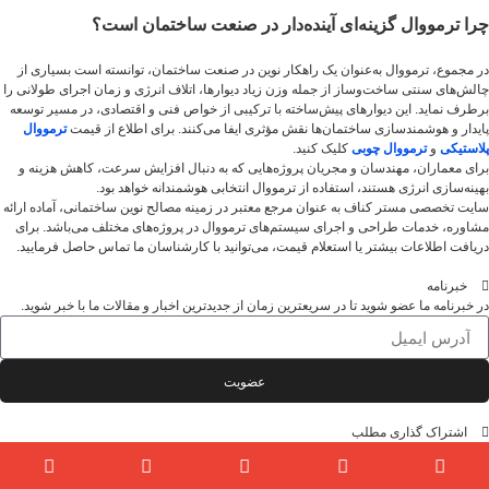
چرا ترمووال گزینه‌ای آینده‌دار در صنعت ساختمان است؟
در مجموع، ترمووال به‌عنوان یک راهکار نوین در صنعت ساختمان، توانسته است بسیاری از
چالش‌های سنتی ساخت‌وساز از جمله وزن زیاد دیوارها، اتلاف انرژی و زمان اجرای طولانی را
برطرف نماید. این دیوارهای پیش‌ساخته با ترکیبی از خواص فنی و اقتصادی، در مسیر توسعه
پایدار و هوشمندسازی ساختمان‌ها نقش مؤثری ایفا می‌کنند. برای اطلاع از قیمت
ترمووال
پلاستیکی
و
ترمووال چوبی
کلیک کنید.
برای معماران، مهندسان و مجریان پروژه‌هایی که به دنبال افزایش سرعت، کاهش هزینه و
بهینه‌سازی انرژی هستند، استفاده از ترمووال انتخابی هوشمندانه خواهد بود.
سایت تخصصی مستر کناف به ‌عنوان مرجع معتبر در زمینه مصالح نوین ساختمانی، آماده ارائه
مشاوره، خدمات طراحی و اجرای سیستم‌های ترمووال در پروژه‌های مختلف می‌باشد. برای
دریافت اطلاعات بیشتر یا استعلام قیمت، می‌توانید با کارشناسان ما تماس حاصل فرمایید.
خبرنامه
در خبرنامه ما عضو شوید تا در سریعترین زمان از جدیدترین اخبار و مقالات ما با خبر شوید.
عضویت
اشتراک گذاری مطلب