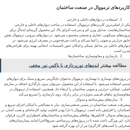
کاربردهای ترمووال در صنعت ساختمان
استفاده در دیوارهای داخلی و خارجی
یکی از اصلی‌ترین کاربردهای ترمووال، استفاده در ساخت دیوارهای داخلی و خارجی
ساختمان‌هاست. به‌دلیل وزن کم و سرعت اجرای بالا، این محصول گزینه‌ای ایده‌آل برای
پروژه‌های مسکونی، تجاری و صنعتی محسوب می‌شود. در دیوارهای بیرونی، ترمووال نقش
عایق حرارتی و صوتی را ایفا می‌کند و باعث صرفه‌جویی در مصرف انرژی می‌شود. در
دیوارهای داخلی نیز به‌دلیل سبکی و امکان عبور تأسیسات، انتخابی بهینه برای طراحی‌های
مدرن است.
بازسازی و مقاوم‌سازی ساختمان‌ها
مطالعه بیشتر
ایده‌های نورپردازی با باکس نور مخفی
در پروژه‌های نوسازی یا بهسازی، ترمووال به‌عنوان جایگزینی سریع و سبک برای دیوارهای
سنتی استفاده می‌شود. با استفاده از این محصول، می‌توان بدون بارگذاری اضافه بر سازه‌ی
اصلی، عملکرد حرارتی و صوتی ساختمان را ارتقاء داد. همچنین، استفاده از ترمووال در
مقاوم‌سازی بناهای قدیمی به‌ویژه در برابر زلزله، روند بازسازی را تسریع می‌کند.
سازه‌های پیش‌ساخته و مدولار
پیشرفت صنعت ساختمان در مسیر صنعتی‌سازی، نیاز به مصالحی با امکان اجرای سریع و
استاندارد را افزایش داده است. ترمووال با دارا بودن قابلیت تولید کارخانه‌ای و نصب آسان، در
پروژه‌های مدولار، کانکس‌ها، ویلاهای پیش‌ساخته و ساختمان‌های اضطراری کاربرد فراوان
دارد. این ویژگی باعث شده تا در پروژه‌های زیرساختی سریع‌الاجرا (مانند بیمارستان‌های
صحرایی یا کمپ‌های کارگری) نیز از آن بهره گرفته شود.