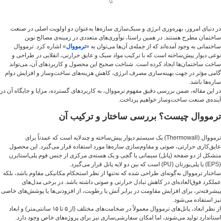
در دنیای امروز، بهره‌وری انرژی و سبک‌سازی سازه‌ها به‌عنوان دو اولویت اصلی در صنعت
ساختمان مطرح هستند. در همین راستا، نوآوری‌های متعددی در زمینه‌ی مصالح نوین
ساختمانی به وجود آمده‌اند که از جمله‌ی آن‌ها می‌توان به «
ترمووال
» اشاره کرد. ترمووال
نوعی دیوار پیش‌ساخته است که با ترکیب مواد سبک و عایق حرارتی، انقلابی در طراحی و
ساخت ساختمان‌ها ایجاد کرده است. شناخت صحیح این محصول و کاربردهای آن، می‌تواند
گامی مؤثر در جهت بهینه‌سازی مصرف انرژی، کاهش هزینه‌های ساخت‌وساز و افزایش دوام
سازه‌ها باشد.
در این مقاله، ضمن بررسی دقیق مفهوم ترمووال، به کاربردهای گسترده، مزایا و جایگاه آن در
آینده‌ی صنعت ساخت‌وساز خواهیم پرداخت.
ترمووال چیست؟ بررسی ساختار و ترکیب آن
ترمووال (Thermowall) یک سیستم دیوار پیش‌ساخته و چندلایه است که عمدتاً برای
عایق‌کاری حرارتی، صوتی و مقاوم‌سازی سازه‌ها مورد استفاده قرار می‌گیرد. این محصول
متشکل از دو صفحه (پانل) سیمانی یا گچی و یک هسته‌ی مرکزی از جنس فوم پلی‌استایرن
(EPS) یا پلی‌یورتان (PU) است که بین دو لایه پانل قرار می‌گیرد.
ساختار ترمووال به‌گونه‌ای طراحی شده که نه‌تنها از نظر استحکام مکانیکی مقاوم باشد، بلکه
عملکرد فوق‌العاده‌ای در کاهش تبادل حرارتی و صوتی داشته باشد. در برخی مدل‌های
پیشرفته‌تر، برای افزایش مقاومت در برابر آتش یا رطوبت، از افزودنی‌ها یا پوشش‌های خاصی
نیز استفاده می‌شود.
از نظر ابعاد، پانل‌های ترمووال معمولاً در ضخامت‌های مختلف (از ۵ تا ۱۵ سانتی‌متر) و ابعاد
استاندارد تولید می‌شوند، اما امکان سفارشی‌سازی نیز برای پروژه‌های خاص وجود دارد.