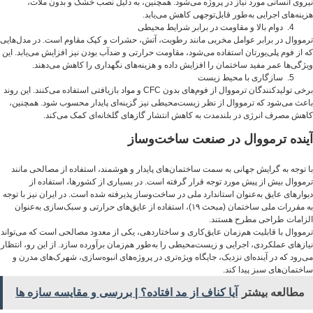
نیروی انسانی مورد نیاز در پروژه می‌شود. همچنین، به دلیل نصب خشک و بدون ملات،
هزینه‌های اجرایی به‌طور قابل‌توجهی کاهش می‌یابد.
دوام بالا و مقاومت در برابر شرایط محیطی
ترمووال در برابر عوامل مخربی مانند رطوبت، آتش، حشرات و کپک مقاوم است. در مدل‌هایی
که از فوم پلی‌یورتان استفاده می‌شود، مقاومت حرارتی و ضدآب بودن نیز افزایش می‌یابد. این
ویژگی‌ها عمر مفید ساختمان را افزایش داده و هزینه‌های نگهداری را کاهش می‌دهند.
سازگاری با محیط زیست
برخی تولیدکنندگان ترمووال از فوم‌های بدون CFC و مواد بازیافتی استفاده می‌کنند. این روند
باعث می‌شود که ترمووال از نظر زیست‌محیطی نیز گزینه‌ای پایدار محسوب شود. همچنین،
کاهش مصرف انرژی در بلندمدت به کاهش انتشار گازهای گلخانه‌ای کمک می‌کند.
آینده ترمووال در صنعت ساخت‌وساز
با توجه به گرایش جهانی به سمت ساختمان‌های پایدار و هوشمند، استفاده از مصالحی مانند
ترمووال بیش از پیش مورد توجه قرار گرفته است. در بسیاری از کشورها، استفاده از
دیوارهای عایق به‌عنوان استاندارد ملی در ساخت‌وساز پذیرفته شده است. در ایران نیز با توجه
به مقررات ملی ساختمان (مبحث ۱۹)، استفاده از عایق‌های حرارتی و سبک‌سازی به‌عنوان
الزامات طراحی مطرح هستند.
ترمووال با قابلیت هم‌زمان عایق‌کاری و ساختاردهی، یکی از معدود مصالحی است که می‌تواند
نیازهای عملکردی، اجرایی و زیست‌محیطی را به‌طور هم‌زمان برآورده سازد. از این رو، انتظار
می‌رود که در آینده‌ای نزدیک، جایگاه ویژه‌تری در پروژه‌های انبوه‌سازی، شهرک‌های مدرن و
ساختمان‌های سبز پیدا کند.
مطالعه بیشتر
آیا کناف از مد افتاده؟ | بررسی و مقایسه سازه ها