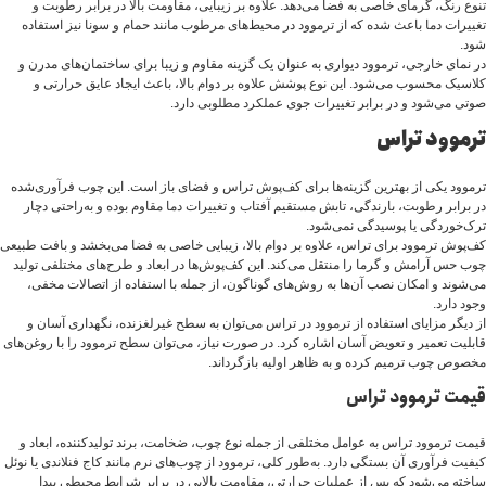
تنوع رنگ، گرمای خاصی به فضا می‌دهد. علاوه بر زیبایی، مقاومت بالا در برابر رطوبت و
تغییرات دما باعث شده که از ترموود در محیط‌های مرطوب مانند حمام و سونا نیز استفاده
شود.
در نمای خارجی، ترموود دیواری به عنوان یک گزینه مقاوم و زیبا برای ساختمان‌های مدرن و
کلاسیک محسوب می‌شود. این نوع پوشش علاوه بر دوام بالا، باعث ایجاد عایق حرارتی و
صوتی می‌شود و در برابر تغییرات جوی عملکرد مطلوبی دارد.
ترموود تراس
ترموود یکی از بهترین گزینه‌ها برای کف‌پوش تراس و فضای باز است. این چوب فرآوری‌شده
در برابر رطوبت، بارندگی، تابش مستقیم آفتاب و تغییرات دما مقاوم بوده و به‌راحتی دچار
ترک‌خوردگی یا پوسیدگی نمی‌شود.
کف‌پوش ترموود برای تراس، علاوه بر دوام بالا، زیبایی خاصی به فضا می‌بخشد و بافت طبیعی
چوب حس آرامش و گرما را منتقل می‌کند. این کف‌پوش‌ها در ابعاد و طرح‌های مختلفی تولید
می‌شوند و امکان نصب آن‌ها به روش‌های گوناگون، از جمله با استفاده از اتصالات مخفی،
وجود دارد.
از دیگر مزایای استفاده از ترموود در تراس می‌توان به سطح غیرلغزنده، نگهداری آسان و
قابلیت تعمیر و تعویض آسان اشاره کرد. در صورت نیاز، می‌توان سطح ترموود را با روغن‌های
مخصوص چوب ترمیم کرده و به ظاهر اولیه بازگرداند.
قیمت ترموود تراس
قیمت ترموود تراس به عوامل مختلفی از جمله نوع چوب، ضخامت، برند تولیدکننده، ابعاد و
کیفیت فرآوری آن بستگی دارد. به‌طور کلی، ترموود از چوب‌های نرم مانند کاج فنلاندی یا نوئل
ساخته می‌شود که پس از عملیات حرارتی، مقاومت بالایی در برابر شرایط محیطی پیدا