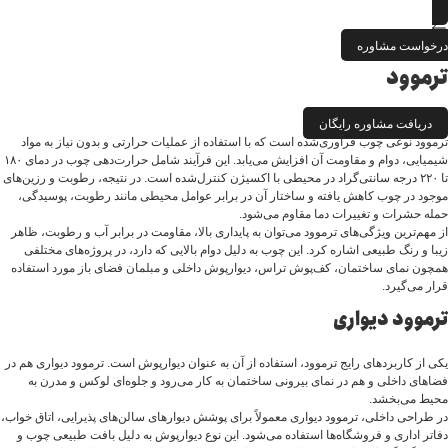
درخواست مشاوره
ترموود
دریافت مشاوره رایگان
ترموود نوعی چوب فرآوری‌شده است که با استفاده از عملیات حرارتی و بدون نیاز به مواد
شیمیایی، دوام و مقاومت آن افزایش می‌یابد. این فرآیند شامل حرارت‌دهی چوب در دمای ۱۸۰
تا ۲۲۰ درجه سانتی‌گراد در محیطی با اکسیژن کنترل‌شده است. در نتیجه، رطوبت و رزین‌های
موجود در چوب کاهش یافته و ساختار آن در برابر عوامل محیطی مانند رطوبت، پوسیدگی،
حمله حشرات و تغییرات دما مقاوم می‌شود.
از مهم‌ترین ویژگی‌های ترموود می‌توان به پایداری بالا، مقاومت در برابر آب و رطوبت، ظاهر
زیبا و رنگ طبیعی اشاره کرد. این چوب به دلیل دوام بالایی که دارد، در پروژه‌های مختلفی
همچون نمای ساختمان، کف‌پوش تراس، دیوارپوش داخلی و مبلمان فضای باز مورد استفاده
قرار می‌گیرد.
ترموود دیواری
یکی از کاربردهای رایج ترموود، استفاده از آن به عنوان دیوارپوش است. ترموود دیواری هم در
فضاهای داخلی و هم در نمای بیرونی ساختمان به کار می‌رود و جلوه‌ای لوکس و مدرن به
محیط می‌بخشد.
در طراحی داخلی، ترموود دیواری معمولاً برای پوشش دیوارهای سالن‌های پذیرایی، اتاق خواب،
دفاتر اداری و فروشگاه‌ها استفاده می‌شود. این نوع دیوارپوش به دلیل بافت طبیعی چوب و