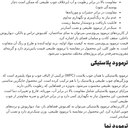
مقاومت بالا در برابر رطوبت و آب (برخلاف چوب طبیعی که ممکن است دچار
پوسیدگی شود)
مقاومت در برابر حشرات و موریانه‌ها
عدم نیاز به رنگ‌آمیزی و نگهداری مداوم
قابلیت بازیافت و دوستدار محیط زیست
سبک‌تر از ترموود طبیعی و نصب آسان‌تر
از کاربردهای ترموود پی‌وی‌سی می‌توان به نمای ساختمان، کف‌پوش تراس و بالکن، دیوارپوش
داخلی، سقف کاذب و مبلمان فضای باز اشاره کرد.
قیمت ترموود پی‌وی‌سی بسته به کیفیت مواد اولیه، برند تولیدکننده و طرح و رنگ آن متفاوت
است. به طور کلی، این محصول در مقایسه با ترموود طبیعی قیمت پایین‌تری دارد و گزینه‌ای
مقرون‌به‌صرفه‌تر برای پروژه‌های مختلف محسوب می‌شود.
ترموود پلاستیکی
ترموود پلاستیکی یا همان چوب پلاست (WPC) ترکیبی از الیاف چوب و مواد پلیمری است که
ویژگی‌های چوب طبیعی و پلاستیک را با هم ترکیب کرده است. این محصول جایگزین مناسبی
برای ترموود طبیعی محسوب می‌شود، به‌ویژه در فضاهایی که رطوبت بالایی دارند.
مزایای ترموود پلاستیکی شامل مقاومت بالا در برابر آب، موریانه، قارچ و تغییرات دما است.
همچنین، این محصول نیاز به نگهداری کمی دارد و در برابر خراش و ضربه مقاوم‌تر از چوب
طبیعی است.
از کاربردهای ترموود پلاستیکی می‌توان به کف‌پوش فضاهای باز، نما، دیوارپوش و نرده‌های
چوبی اشاره کرد. این محصول در مقایسه با ترموود طبیعی، وزن سبک‌تری دارد و نصب آن
ساده‌تر است.
ترموود نما