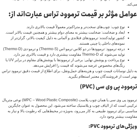
می‌کند.
عوامل مؤثر بر قیمت ترموود تراس عبارت‌اند از:
نوع چوب: چوب‌های سخت‌تر و متراکم‌تر معمولاً قیمت بالاتری دارند.
ابعاد و ضخامت: ضخامت بیشتر به معنای دوام بیشتر و همچنین قیمت بالاتر است.
کشور تولیدکننده: ترموودهای فنلاندی و آلمانی به دلیل کیفیت بالاتر، گران‌تر از
نمونه‌های داخلی یا چینی هستند.
درجه ترموود: ترموودها در دو کلاس ترمو-اس (Thermo-S) و ترمو-دی (Thermo-D)
تولید می‌شوند که Thermo-D مقاومت بیشتری دارد و قیمت بالاتری نیز دارد.
نوع پرداخت و پوشش نهایی: برخی از ترموودها با پوشش‌های مقاوم در برابر UV یا
رنگ‌های مخصوص عرضه می‌شوند که قیمت را افزایش می‌دهد.
به دلیل نوسانات قیمت چوب و هزینه‌های حمل‌ونقل، برای اطلاع از قیمت دقیق ترموود تراس
بهتر است از فروشندگان معتبر استعلام بگیرید.
ترموود پی‌ وی‌ سی (PVC)
ترموود پی‌ وی‌ سی یا همان چوب پلاست (WPC – Wood Plastic Composite) نوعی متریال
ترکیبی است که از الیاف چوب و پلاستیک ساخته می‌شود. این محصول به عنوان جایگزین
مناسبی برای ترموود طبیعی به کار می‌رود، به‌ویژه در محیط‌هایی که رطوبت بالا و نیاز به
مقاومت بیشتر وجود دارد.
ویژگی‌های ترموود PVC: