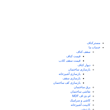
رش
ه
حتوا
مسترکناف
خدمات ما
سقف کناف
قیمت کناف
قیمت سقف کاذب
دیوار کناف
بازسازی ساختمان
بازسازی آشپزخانه
بازسازی سقف
بازسازی کف ساختمان
برق ساختمان
نقاشی ساختمان
ام دی اف MDF
کاشی و سرامیک
کابینت آشپزخانه
پارتیشن