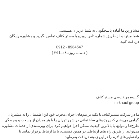
مشاورین ما آماده پاسخگویی به شما عزیزان هستند...
شما میتوانید از طریق شماره تلفن روبرو با مستر کناف تماس بگیرید و مشاوره رایگان
دریافت کنید.
8984547 - 0912
( هـمــه روزه ۸ تــا ۲4 )
گـروه مهـنـدسی مسترکناف
mrknauf group
ما در شرکت مسترکناف با تکیه بر تیم‌های اجرای مجرب خود این اطمینان را به مشتریان
گرامی می‌دهیم که پروژه‌های ساختمانی در شهر تهران را با هر میزان از وسعت و پیچیدگی
طرح‌ها و موانع، با بالاترین کیفیت ممکن اجرا خواهیم کرد. برای بهره‌مندی از خدمات مشاوره
می‌توانید از طریق راه های ارتباطی در همین قسمت، با ما ارتباط برقرار نمایید تا
راهنمایی‌های لازم را در این زمینه دریافت بفرمایید.