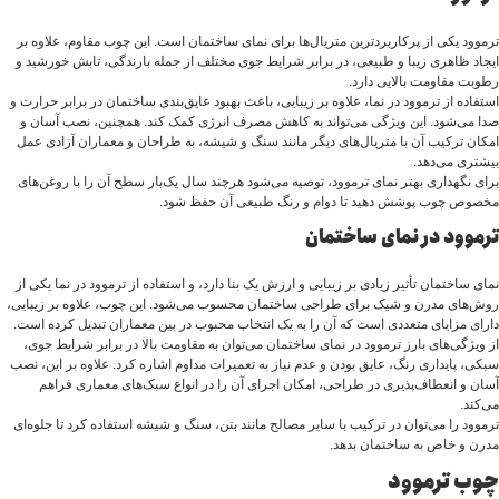
ترموود یکی از پرکاربردترین متریال‌ها برای نمای ساختمان است. این چوب مقاوم، علاوه بر
ایجاد ظاهری زیبا و طبیعی، در برابر شرایط جوی مختلف از جمله بارندگی، تابش خورشید و
رطوبت مقاومت بالایی دارد.
استفاده از ترموود در نما، علاوه بر زیبایی، باعث بهبود عایق‌بندی ساختمان در برابر حرارت و
صدا می‌شود. این ویژگی می‌تواند به کاهش مصرف انرژی کمک کند. همچنین، نصب آسان و
امکان ترکیب آن با متریال‌های دیگر مانند سنگ و شیشه، به طراحان و معماران آزادی عمل
بیشتری می‌دهد.
برای نگهداری بهتر نمای ترموود، توصیه می‌شود هرچند سال یک‌بار سطح آن را با روغن‌های
مخصوص چوب پوشش دهید تا دوام و رنگ طبیعی آن حفظ شود.
ترموود در نمای ساختمان
نمای ساختمان تأثیر زیادی بر زیبایی و ارزش یک بنا دارد، و استفاده از ترموود در نما یکی از
روش‌های مدرن و شیک برای طراحی ساختمان محسوب می‌شود. این چوب، علاوه بر زیبایی،
دارای مزایای متعددی است که آن را به یک انتخاب محبوب در بین معماران تبدیل کرده است.
از ویژگی‌های بارز ترموود در نمای ساختمان می‌توان به مقاومت بالا در برابر شرایط جوی،
سبکی، پایداری رنگ، عایق بودن و عدم نیاز به تعمیرات مداوم اشاره کرد. علاوه بر این، نصب
آسان و انعطاف‌پذیری در طراحی، امکان اجرای آن را در انواع سبک‌های معماری فراهم
می‌کند.
ترموود را می‌توان در ترکیب با سایر مصالح مانند بتن، سنگ و شیشه استفاده کرد تا جلوه‌ای
مدرن و خاص به ساختمان بدهد.
چوب ترموود