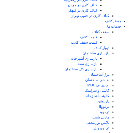
کناف کاری در جردن
کناف کاری در قلهک
کناف کاری در جنوب تهران
مسترکناف
خدمات ما
سقف کناف
قیمت کناف
قیمت سقف کاذب
دیوار کناف
بازسازی ساختمان
بازسازی آشپزخانه
بازسازی سقف
بازسازی کف ساختمان
برق ساختمان
نقاشی ساختمان
ام دی اف MDF
کاشی و سرامیک
کابینت آشپزخانه
پارتیشن
ترمووال
ترموود
ماربل شیت
باکس نور مخفی
تی وی وال