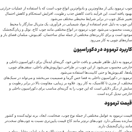
چوب ترموود یکی از مقاوم‌ترین و بادوام‌ترین انواع چوب است که با استفاده از عملیات حرارتی
بهبود یافته است. این فرآیند باعث کاهش جذب رطوبت، افزایش استحکام و کاهش احتمال
تغییر شکل چوب در برابر شرایط محیطی مختلف می‌شود.
این چوب به دلیل عدم استفاده از مواد شیمیایی در فرآوری، یک متریال سازگار با محیط
زیست محسوب می‌شود. چوب ترموود در انواع مختلفی مانند چوب کاج، نوئل و زبان‌گنجشک
موجود است و برای کاربردهای مختلفی از جمله نمای ساختمان، کف‌پوش، مبلمان فضای باز و
سازه‌های چوبی به کار می‌رود.
کاربرد ترموود در دکوراسیون
ترموود به دلیل ظاهر طبیعی و بافت خاص خود، گزینه‌ای ایده‌آل برای دکوراسیون داخلی و
خارجی محسوب می‌شود. از این چوب در طراحی دیوارپوش‌های داخلی، سقف‌های چوبی،
پله‌ها، کف‌پوش‌ها و حتی کابینت‌ها استفاده می‌شود.
ترموود در دکوراسیون داخلی به فضا حس گرما و صمیمیت می‌بخشد و می‌تواند در سبک‌های
مختلف، از مدرن تا کلاسیک، به کار رود. علاوه بر زیبایی، مقاومت بالا در برابر رطوبت و
سایش از دیگر دلایلی است که این چوب را به گزینه‌ای مناسب برای دکوراسیون داخلی و
خارجی تبدیل کرده است.
قیمت ترموود
قیمت ترموود به عوامل مختلفی از جمله نوع چوب، ضخامت، ابعاد، برند تولیدکننده و کشور
سازنده بستگی دارد. چوب‌های نرم‌تر مانند کاج قیمت پایین‌تری نسبت به چوب‌های سخت‌تر
مانند زبان‌گنجشک دارند.
به‌طور کلی، ترموود نسبت به چوب‌های معمولی قیمت بالاتری دارد، اما در مقابل، دوام و